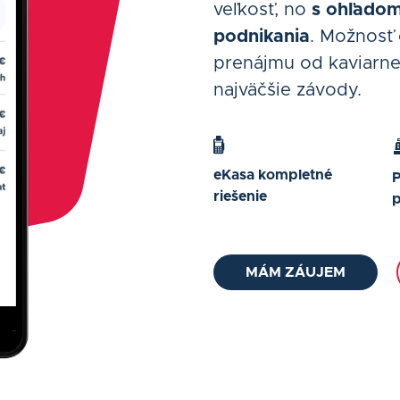
veľkosť, no
s ohľadom
podnikania
. Možnosť
prenájmu od kaviarn
najväčšie závody.
eKasa kompletné
P
riešenie
MÁM ZÁUJEM