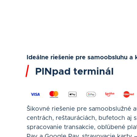
Ideálne riešenie pre samoobsluhu a 
PINpad terminál
Šikovné riešenie pre samoobslužné 
centrách, reštauráciách, bufetoch aj 
spracovanie transakcie, obľúbené p
Pay a Google Pay, stravovacie karty 