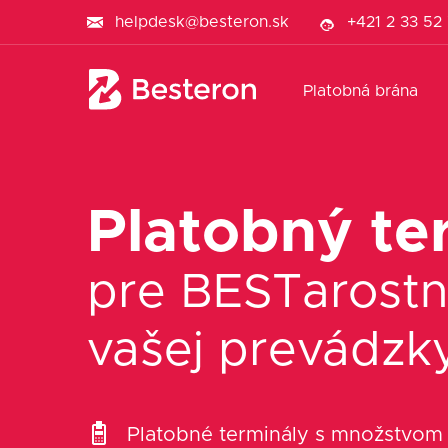
helpdesk@besteron.sk
+421 2 33 52
Platobná brána
Platobný te
pre BESTarost
vašej prevádzk
Platobné terminály s množstvom 