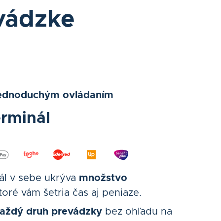
evádzke
jednoduchým ovládaním
erminál
ál v sebe ukrýva
množstvo
ktoré vám šetria čas aj peniaze.
každý druh prevádzky
bez ohľadu na