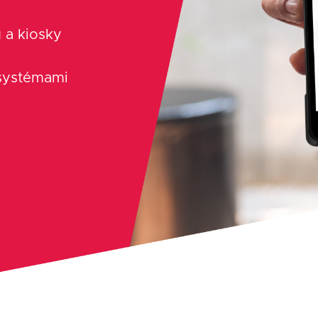
 a kiosky
 systémami