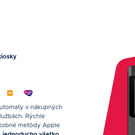
kiosky
automaty v nákupných
službách. Rýchle
latobné metódy Apple
–
jednoducho všetko,