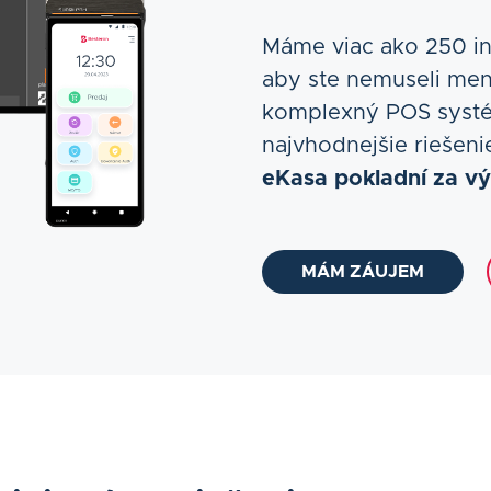
Máme viac ako 250 in
aby ste nemuseli meni
komplexný POS systé
najvhodnejšie riešen
eKasa pokladní za v
MÁM ZÁUJEM