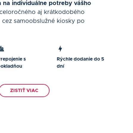
 na individuálne potreby vášho
 celoročného aj krátkodobého
e cez samoobslužné kiosky po
repojenie s
Rýchle dodanie do 5
pokladňou
dní
ZISTIŤ VIAC