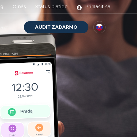
og
O nás
Status platieb
Prihlásiť sa
AUDIT ZADARMO
takt