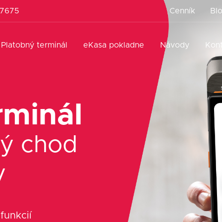
 7675
Cenník
Bl
Platobný terminál
eKasa pokladne
Návody
Kon
rminál
ný chod
y
funkcií