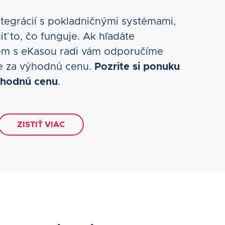
tegrácií s pokladničnými systémami,
ť to, čo funguje. Ak hľadáte
m s eKasou radi vám odporučíme
ie za výhodnú cenu.
Pozrite si ponuku
ýhodnú cenu
.
ZISTIŤ VIAC