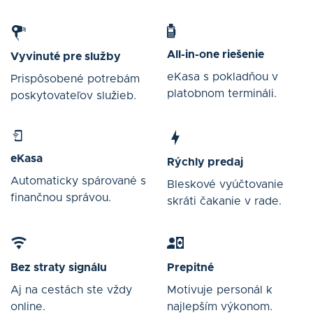
All-in-one riešenie
Vyvinuté pre služby
eKasa s pokladňou v
Prispôsobené potrebám
platobnom termináli.
poskytovateľov služieb.
eKasa
Rýchly predaj
Automaticky spárované s
Bleskové vyúčtovanie
finančnou správou.
skráti čakanie v rade.
Bez straty signálu
Prepitné
Aj na cestách ste vždy
Motivuje personál k
online.
najlepším výkonom.