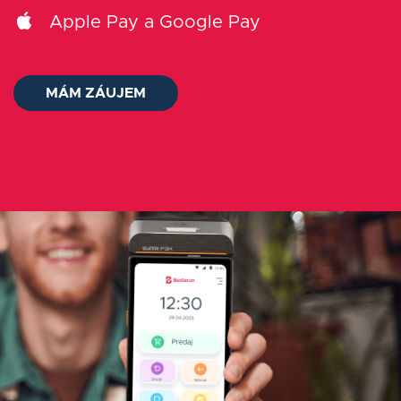
O nás
Apple Pay a Google Pay
Kontakt
MÁM ZÁUJEM
Status platieb
Prihlásiť sa
Slovenčina
AUDIT ZADARMO