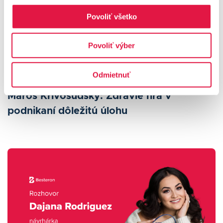
Povoliť všetko
Povoliť výber
Odmietnuť
Maroš Krivosudský: Zdravie hrá v
podnikaní dôležitú úlohu