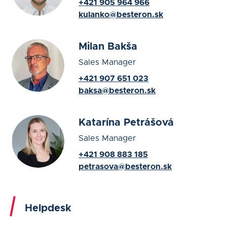
+421 905 964 966
kulanko@besteron.sk
Milan Bakša
Sales Manager
+421 907 651 023
baksa@besteron.sk
Katarína Petrášová
Sales Manager
+421 908 883 185
petrasova@besteron.sk
Helpdesk