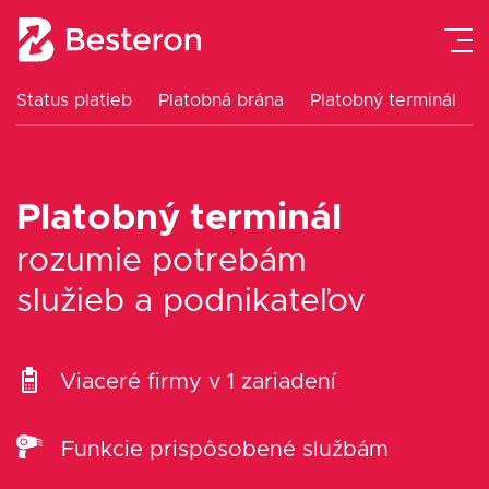
Status platieb
Platobná brána
Platobný terminál
Platobná brána
Platobný terminál
Platobný terminál
eKasa pokladne
rozumie potrebám
Návody
služieb a podnikateľov
Cenník
Viaceré firmy v 1 zariadení
Blog
Funkcie prispôsobené službám