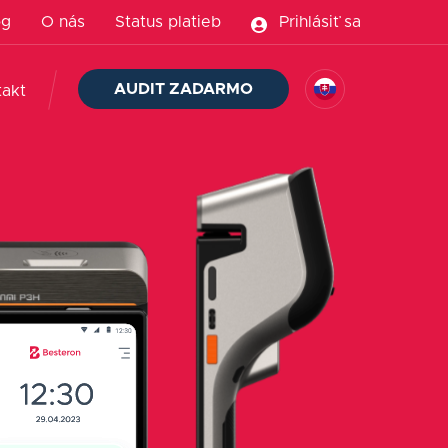
og
O nás
Status platieb
Prihlásiť sa
AUDIT ZADARMO
takt