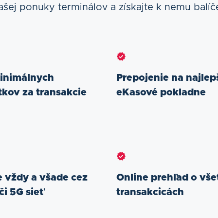
ašej ponuky terminálov a získajte k nemu balí
inimálnych
Prepojenie na najlep
tkov za transakcie
eKasové pokladne
e vždy a všade cez
Online prehľad o vš
či 5G sieť
transakcicách