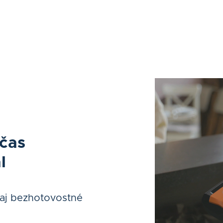
 čas
l
 aj bezhotovostné