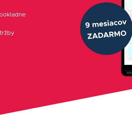
 pokladne
 tržby