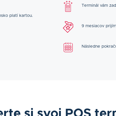
Terminál vám zad
ko platí kartou.
9 mesiacov prijí
Následne pokraču
rte si svoj POS ter