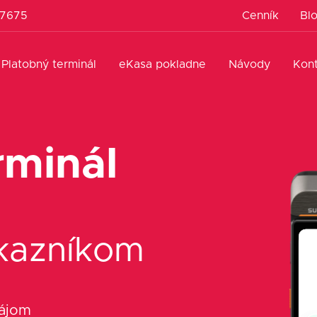
 7675
Cenník
Bl
Platobný terminál
eKasa pokladne
Návody
Kon
rminál
ákazníkom
nájom