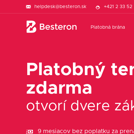
helpdesk@besteron.sk
+421 2 33 52
Platobná brána
Platobný te
zdarma
otvorí dvere z
9 mesiacov bez poplatku za pre