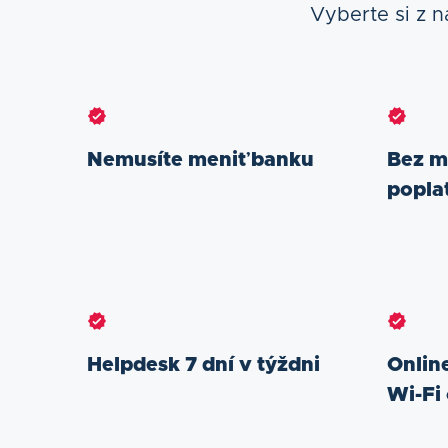
Vyberte si z n
Nemusíte meniť banku
Bez m
popla
Helpdesk 7 dní v týždni
Onlin
Wi-Fi 