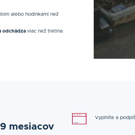
ilom alebo hodinkami než
pu odchádza
viac než tretina
Vyplníte a podpí
 9 mesiacov