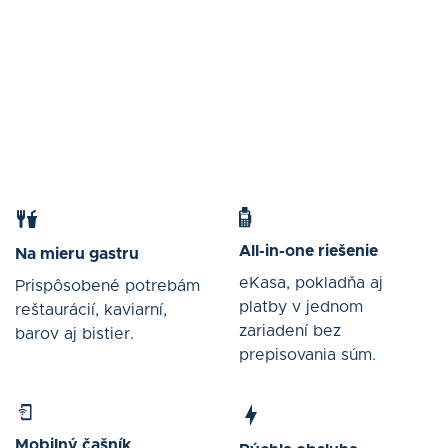
All-in-one riešenie
Na mieru gastru
eKasa, pokladňa aj
Prispôsobené potrebám
platby v jednom
reštaurácií, kaviarní,
zariadení bez
barov aj bistier.
prepisovania súm.
Mobilný čašník