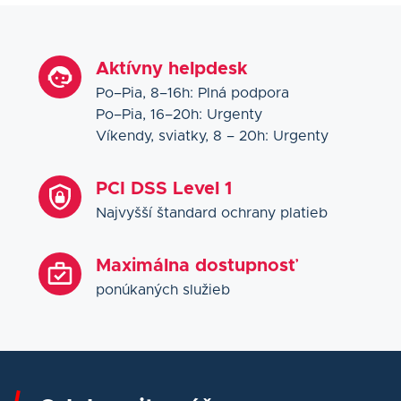
pokladničnými systémami
, vďaka čomu BESTarostne
prepojíme vašu pokladňu s naším platobným
terminálom.
Aktívny helpdesk
Ak ešte nepoužívate pokladničný systém alebo
Po–Pia, 8–16h: Plná podpora
hľadáte vhodné riešenie pre svoju prevádzku,
Po–Pia, 16–20h: Urgenty
kontaktujte nás. Radi vám odporučíme eKasa riešenie,
Víkendy, sviatky, 8 – 20h: Urgenty
ktoré bude najlepšie vyhovovať potrebám vašej
prevádzky.
PCI DSS Level 1
Najvyšší štandard ochrany platieb
Maximálna dostupnosť
ponúkaných služieb