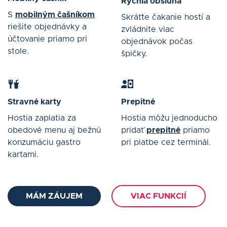
Rýchla obsluha
S
mobilným čašníkom
Skráťte čakanie hostí a
riešite objednávky a
zvládnite viac
účtovanie priamo pri
objednávok počas
stole.
špičky.
Stravné karty
Prepitné
Hostia zaplatia za
Hostia môžu jednoducho
obedové menu aj bežnú
pridať
prepitné
priamo
konzumáciu gastro
pri platbe cez terminál.
kartami.
MÁM ZÁUJEM
VIAC FUNKCIÍ