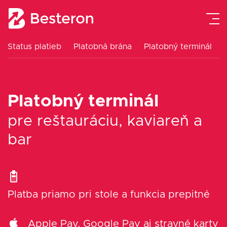
Status platieb
Platobná brána
Platobný terminál
Platobná brána
Platobný terminál
Platobný terminál
eKasa pokladne
pre reštauráciu, kaviareň a
bar
Návody
Cenník
Platba priamo pri stole a funkcia prepitné
Blog
Apple Pay, Google Pay aj stravné karty