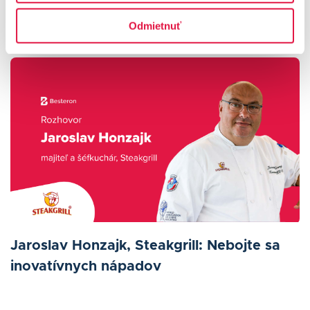
Príbehy našich klientov
Odmietnuť
Jaroslav Honzajk, Steakgrill: Nebojte sa
inovatívnych nápadov