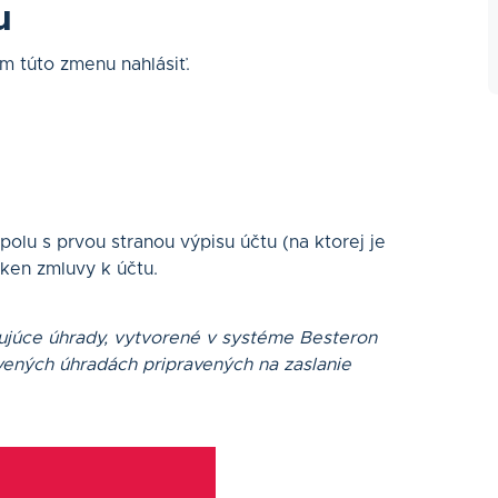
u
m túto zmenu nahlásiť.
polu s prvou stranou výpisu účtu (na ktorej je
sken zmluvy k účtu.
ujúce úhrady, vytvorené v systéme Besteron
vených úhradách pripravených na zaslanie