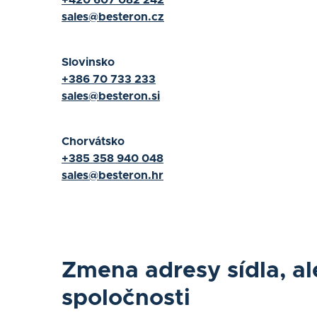
+420 607 082 242
sales@besteron.cz
Slovinsko
+386 70 733 233
sales@besteron.si
Chorvátsko
+385 358 940 048
sales@besteron.hr
Zmena adresy sídla, a
spoločnosti