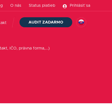
og
O nás
Status platieb
Prihlásiť sa
AUDIT ZADARMO
takt
akt, IČO, právna forma,...)