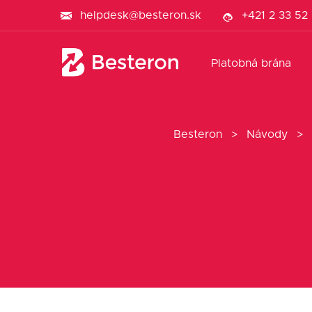
helpdesk@besteron.sk
+421 2 33 52
Platobná brána
Besteron
>
Návody
>