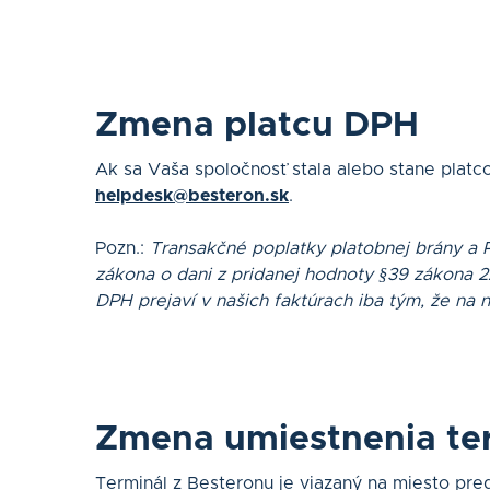
Zmena platcu DPH
Ak sa Vaša spoločnosť stala alebo stane platc
helpdesk@besteron.sk
.
Pozn.:
Transakčné poplatky platobnej brány a
zákona o dani z pridanej hodnoty §39 zákona 
DPH prejaví v našich faktúrach iba tým, že na
Zmena umiestnenia te
Terminál z Besteronu je viazaný na miesto pre