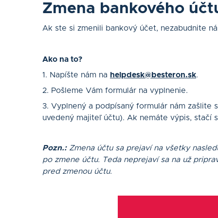
Zmena bankového účt
Ak ste si zmenili bankový účet, nezabudnite ná
Ako na to?
1. Napíšte nám na
helpdesk@besteron.sk
.
2. Pošleme Vám formulár na vyplnenie.
3. Vyplnený a podpísaný formulár nám zašlite s
uvedený majiteľ účtu). Ak nemáte výpis, stačí 
Pozn.:
Zmena účtu sa prejaví na všetky nasled
po zmene účtu. Teda neprejaví sa na už pripra
pred zmenou účtu.