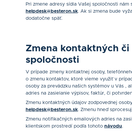
Pri zmene adresy sídla Vašej spoločnosti nám s
helpdesk@besteron.sk
. Ak si zmena bude vyž
dodatočne späť.
Zmena kontaktných či 
spoločnosti
V prípade zmeny kontaktnej osoby, telefónneho 
o zmenu kontaktov, ktoré vieme využiť v príp
osoby za prevádzku našich systémov u Vás , a
adries na zasielanie výpisov, faktúr, či potvrde
Zmenu kontaktných údajov zodpovednej osoby n
helpdesk@besteron.sk
. Zmenu hneď sprocesu
Zmenu notifikačných emailových adries na za
klientskom prostredí podľa tohoto
návodu
.