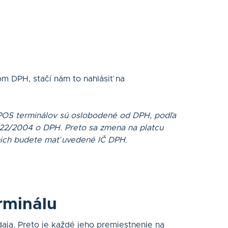
om DPH, stačí nám to nahlásiť na
 POS terminálov sú oslobodené od DPH, podľa
222/2004 o DPH. Preto sa zmena na platcu
 nich budete mať uvedené IČ DPH.
rminálu
daja. Preto je každé jeho premiestnenie na