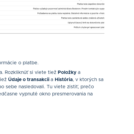
formácie o platbe.
. Rozkliknúť si viete tiež
Položky
a
tiež
Údaje o transakcii
a
História
, v ktorých sa
o sebe nasledovali. Tu viete zistiť, prečo
redčasne vypnuté okno presmerovania na