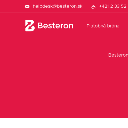
helpdesk@besteron.sk
+421 2 33 52
Platobná brána
Bestero