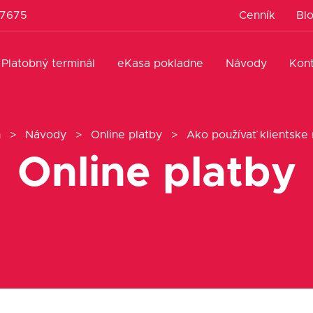
 7675
Cenník
Bl
Platobný terminál
eKasa pokladne
Návody
Kon
n
>
Návody
>
Online platby
>
Ako používať klientske 
Online platby