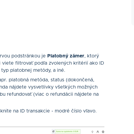
Prvou podstránkou je
Platobný zámer
, ktorý
viete filtrovať podľa zvolených kritérií ako ID
 typ platobnej metódy, a iné.
apr. platobná metóda, status (dokončená,
genda nájdete vysvetlivky všetkých možných
bu refundovať (viac o refundácii nájdete na
knite na ID transakcie - modré číslo vľavo.