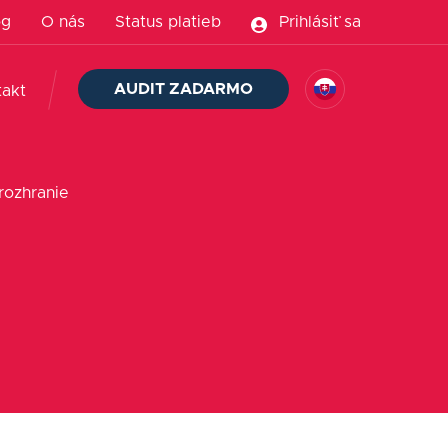
og
O nás
Status platieb
Prihlásiť sa
AUDIT ZADARMO
takt
rozhranie