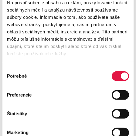
Na prispôsobenie obsahu a reklám, poskytovanie funkcií
sociálnych médií a analýzu návštevnosti používame
04.03.2026
| 3 min
súbory cookie. Informácie o tom, ako používate naše
webové stránky, poskytujeme aj našim partnerom v
oblasti sociálnych médií, inzercie a analýzy. Títo partneri
môžu príslušné informácie skombinovať s ďalšími
údajmi, ktoré ste im poskytli alebo ktoré od vás získali,
keď ste používali ich služby.
Výber
Potrebné
súhlasu
Preferencie
Štatistiky
/
tech
QR platby – povinné alebo nie?
Marketing