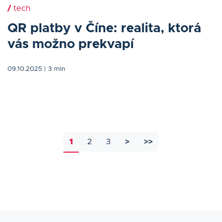
/
tech
QR platby v Číne: realita, ktorá
vás možno prekvapí
09.10.2025
| 3 min
1
2
3
>
>>