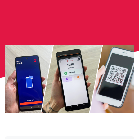
O nás
Kontakt
Status platieb
Prihlásiť sa
Slovenčina
AUDIT ZADARMO