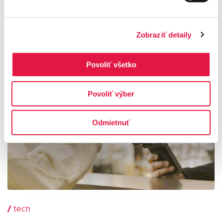
Odpovedáme na najčastejšie
otázky o QR platbách
Zobraziť detaily
16.02.2026
| 5 min
Povoliť všetko
Povoliť výber
Odmietnuť
/
tech