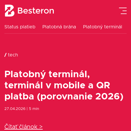
Status platieb
Platobná brána
Platobný terminál
Platobná brána
Platobný terminál
/
tech
eKasa pokladne
Platobný terminál,
Návody
terminál v mobile a QR
platba (porovnanie 2026)
Cenník
27.04.2026
| 5 min
Blog
Čítať článok >