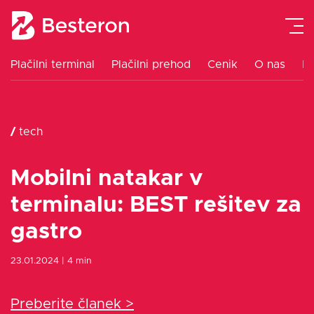
Plačilni terminal
Plačilni prehod
Cenik
O nas
K
Plačilni terminal
/
tech
Integracija blagajne
Mobilni natakar v
Plačilni prehod
terminalu: BEST rešitev za
Navodila
gastro
23.01.2024
| 4 min
Cenik
Preberite članek >
Blog