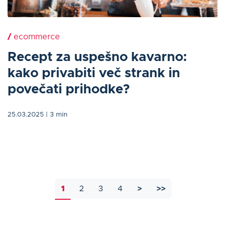
/
ecommerce
Recept za uspešno kavarno:
kako privabiti več strank in
povečati prihodke?
25.03.2025
| 3 min
1
2
3
4
>
>>