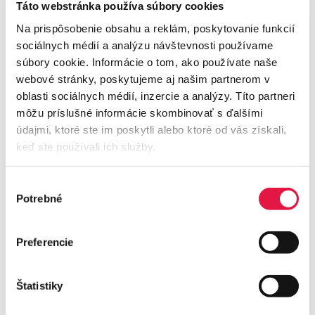
QR plačila na Kitajskem:
Táto webstránka používa súbory cookies
resničnost, ki vas bo presenetila
Na prispôsobenie obsahu a reklám, poskytovanie funkcií
sociálnych médií a analýzu návštevnosti používame
09.10.2025
| 3 min
súbory cookie. Informácie o tom, ako používate naše
webové stránky, poskytujeme aj našim partnerom v
oblasti sociálnych médií, inzercie a analýzy. Títo partneri
môžu príslušné informácie skombinovať s ďalšími
údajmi, ktoré ste im poskytli alebo ktoré od vás získali,
keď ste používali ich služby.
Výber
Potrebné
súhlasu
Preferencie
Štatistiky
/
ecommerce