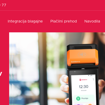
9 77
l
Integracija blagajne
Plačilni prehod
Navodila
v