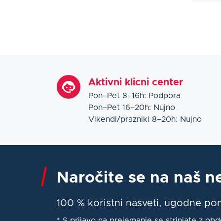
Aktivni klicni center
Pon–Pet 8–16h: Podpora
Pon–Pet 16–20h: Nujno
Vikendi/prazniki 8–20h: Nujno
Naročite se na naš n
100 % koristni nasveti, ugodne p
* S prijavo na prejemanje se strinjate z ob