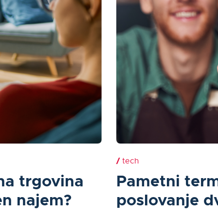
/
tech
tna trgovina
Pametni term
jen najem?
poslovanje dv