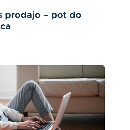
s prodajo – pot do
pca