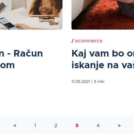
/
ecommerce
in - Račun
Kaj vam bo o
hom
iskanje na v
11.05.2021
| 3 min
<
1
2
3
4
>