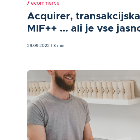
/
ecommerce
Acquirer, transakcijska
MIF++ ... ali je vse jasn
29.09.2022
| 3 min