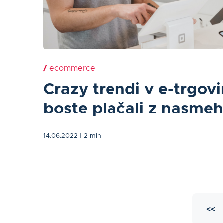
/
ecommerce
Crazy trendi v e-trgov
boste plačali z nasme
14.06.2022
| 2 min
<<