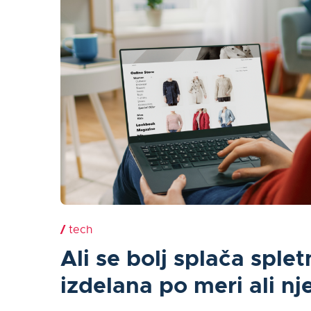
/
tech
Ali se bolj splača sple
izdelana po meri ali n