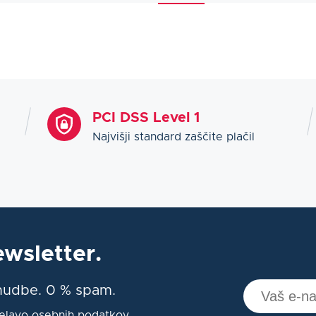
PCI DSS Level 1
Najvišji standard zaščite plačil
ewsletter.
onudbe. 0 % spam.
delavo osebnih podatkov.