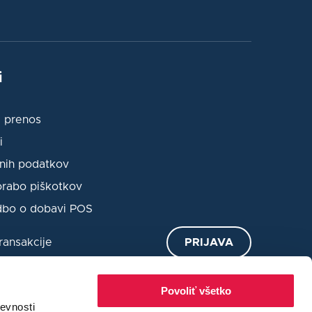
i
 prenos
i
nih podatkov
orabo piškotkov
dbo o dobavi POS
ransakcije
PRIJAVA
stnega incidenta
L
USTVARI RAČUN
Povoliť všetko
evnosti