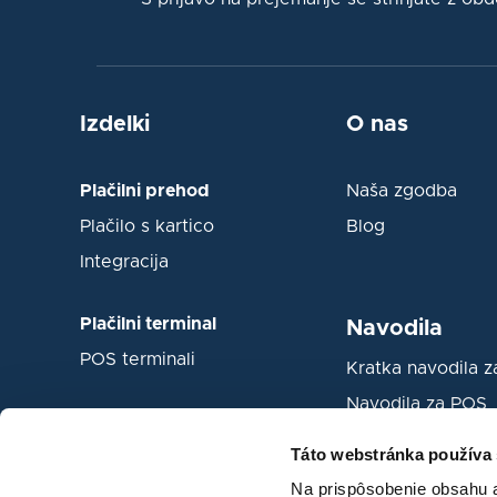
Izdelki
O nas
Plačilni prehod
Naša zgodba
Plačilo s kartico
Blog
Integracija
Plačilni terminal
Navodila
POS terminali
Kratka navodila 
Navodila za POS
Táto webstránka používa
Na prispôsobenie obsahu a