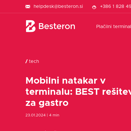
helpdesk@besteron.si
+386 1 828 4
Plačilni termina
/
tech
Mobilni natakar v
terminalu: BEST rešite
za gastro
23.01.2024
| 4 min