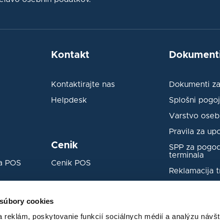
Kontakt
Dokument
Kontaktirajte nas
Dokumenti za
Helpdesk
Splošni pogoj
Varstvo oseb
Pravila za up
Cenik
SPP za pogo
terminala
za POS
Cenik POS
Reklamacija t
Prijava varno
 súbory cookies
Koncept AM
 reklám, poskytovanie funkcií sociálnych médií a analýzu návšt