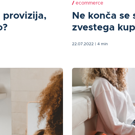
/
ecommerce
 provizija,
Ne konča se 
o?
zvestega ku
22.07.2022
| 4 min