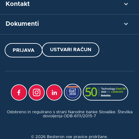
Integracija
Naša zgodba
Kontakt
Blog
Plačilni terminal
Kontaktirajte nas
Dokumenti
POS terminali
Helpdesk
Navodila
Dokumenti za prenos
USTVARI RAČUN
PRIJAVA
Kratka navodila za POS
Splošni pogoji
Cenik
Navodila za POS
Varstvo osebnih podatkov
Cenik POS
Pravila za uporabo piškotkov
SPP za pogodbo o dobavi POS terminala
Reklamacija transakcije
Prijava varnostnega incidenta
Koncept AML
Odobreno in regulirano s strani Narodne banke Slovaške. Številka
dovoljenja ODB-6111/2015-7
© 2026 Besteron vse pravice pridržane.