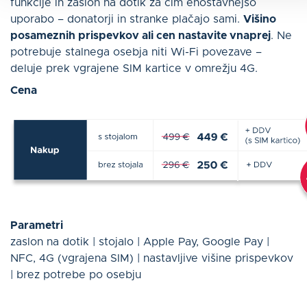
funkcije in zaslon na dotik za čim enostavnejšo
uporabo – donatorji in stranke plačajo sami.
Višino
posameznih prispevkov ali cen nastavite vnaprej
. Ne
potrebuje stalnega osebja niti Wi-Fi povezave –
deluje prek vgrajene SIM kartice v omrežju 4G.
Cena
Parametri
zaslon na dotik | stojalo | Apple Pay, Google Pay |
NFC, 4G (vgrajena SIM) | nastavljive višine prispevkov
| brez potrebe po osebju