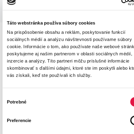
Táto webstránka používa súbory cookies
Na prispôsobenie obsahu a reklám, poskytovanie funkcií
sociálnych médií a analýzu návštevnosti používame súbory
cookie. Informácie o tom, ako používate naše webové stránk
poskytujeme aj našim partnerom v oblasti sociálnych médií,
inzercie a analýzy. Títo partneri môžu príslušné informácie
skombinovať s ďalšími údajmi, ktoré ste im poskytli alebo kt
vás získali, keď ste používali ich služby.
Výber
Potrebné
súhlasu
Preferencie