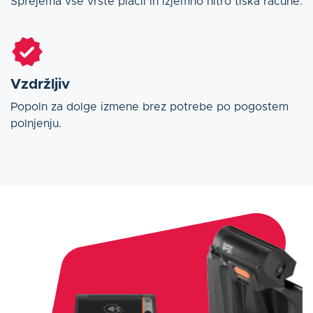
Sprejema vse vrste plačil in izjemno hitro tiska račune.
Vzdržljiv
Popoln za dolge izmene brez potrebe po pogostem
polnjenju.