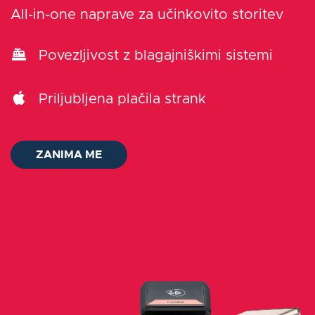
All-in-one naprave za učinkovito storitev
O nas
Povezljivost z blagajniškimi sistemi
Kontakt
Priljubljena plačila strank
Log in
ZANIMA ME
Slovenščina
ZANIMA ME