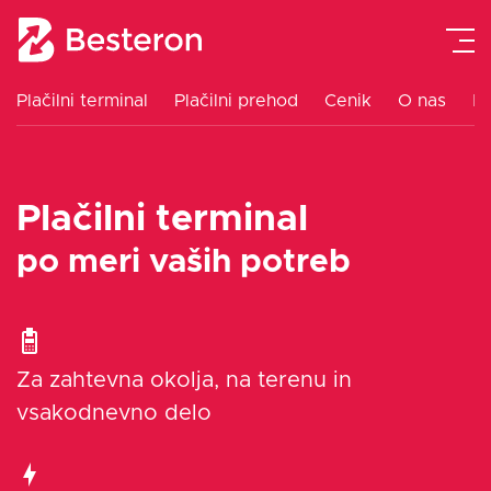
Plačilni terminal
Plačilni prehod
Cenik
O nas
K
Plačilni terminal
Plačilni terminal
Integracija blagajne
po meri vaših potreb
Plačilni prehod
Navodila
Za zahtevna okolja, na terenu in
vsakodnevno delo
Cenik
Blog