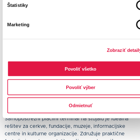
Štatistiky
Marketing
Zobraziť detail
Terminal za prispevke
Povoliť všetko
Sprejemajte prispevke in plačila
brez osebja, kadarkoli
Povoliť výber
Odmietnuť
Samopostrežni plačilni terminal na stojalu je idealna
rešitev za cerkve, fundacije, muzeje, informacijske
centre in kulturne organizacije. Združuje praktične