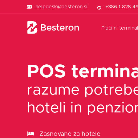
helpdesk@besteron.si
+386 1 828 4
Plačilni termina
POS termina
razume potreb
hoteli in penzio
Zasnovane za hotele