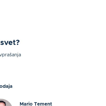
asvet?
 vprašanja
odaja
Mario Tement