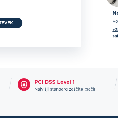
N
Vo
TEVEK
+3
sa
PCI DSS Level 1
Najvišji standard zaščite plačil