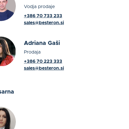
Vodja prodaje
+386 70 733 233
sales@besteron.si
Adriana Gaši
Prodaja
+386 70 223 333
sales@besteron.si
sarna