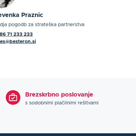
evenka Praznic
dja pogodb za strateška partnerstva
86 71 233 233
les@besteron.si
Brezskrbno poslovanje
s sodobnimi plačilnimi rešitvami