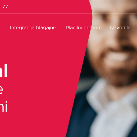
9 77
l
Integracija blagajne
Plačilni prehod
Navodila
l
e
ni