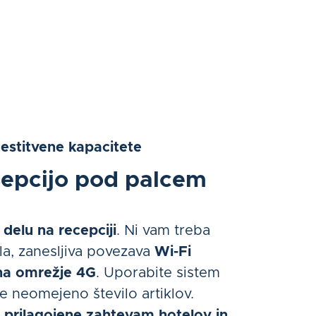
mestitvene kapacitete
cepcijo pod palcem
i delu na recepciji
. Ni vam treba
ala, zanesljiva povezava
Wi-Fi
na omrežje 4G
. Uporabite sistem
te neomejeno število artiklov.
o prilagojene zahtevam hotelov in