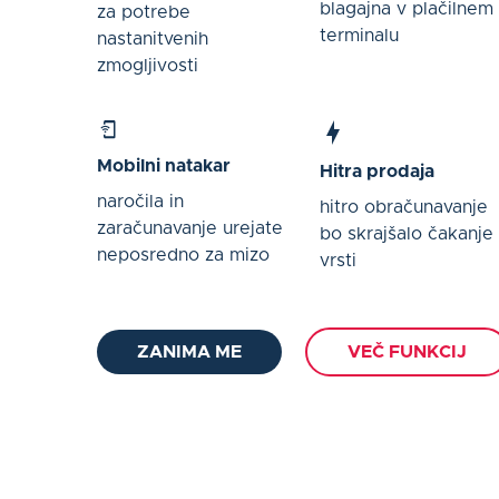
blagajna v plačilnem
za potrebe
terminalu
nastanitvenih
zmogljivosti
Mobilni natakar
Hitra prodaja
naročila in
hitro obračunavanje
zaračunavanje urejate
bo skrajšalo čakanje
neposredno za mizo
vrsti
ZANIMA ME
VEČ FUNKCIJ