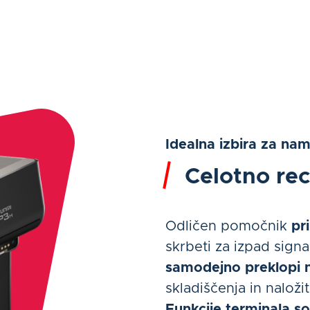
Idealna izbira za na
Celotno re
Odličen pomočnik
pr
skrbeti za izpad sign
samodejno preklopi 
skladiščenja in naloži
Funkcije terminala s