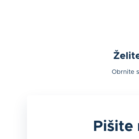
Želit
Obrnite s
Pišite