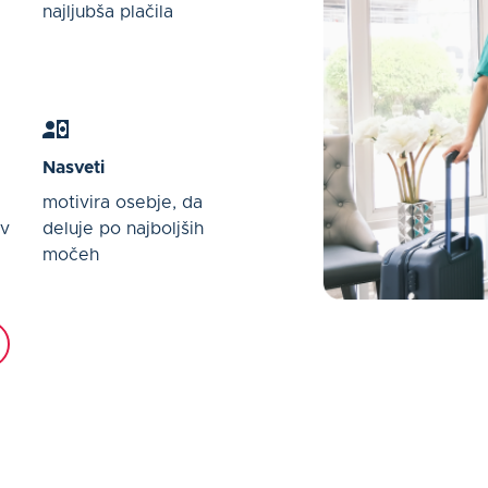
najljubša plačila
Nasveti
motivira osebje, da
 v
deluje po najboljših
močeh