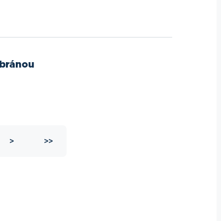
 bránou
>
>>