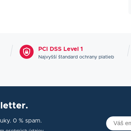
PCI DSS Level 1
Najvyšší štandard ochrany platieb
etter.
uky. 0 % spam.