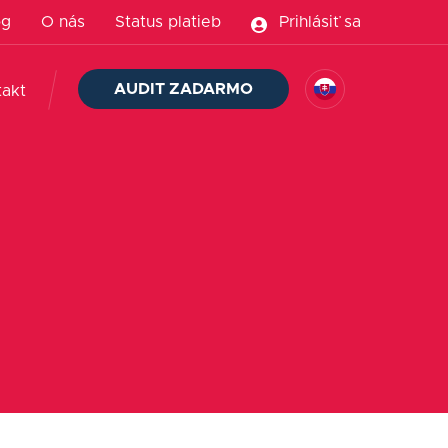
og
O nás
Status platieb
Prihlásiť sa
AUDIT ZADARMO
takt