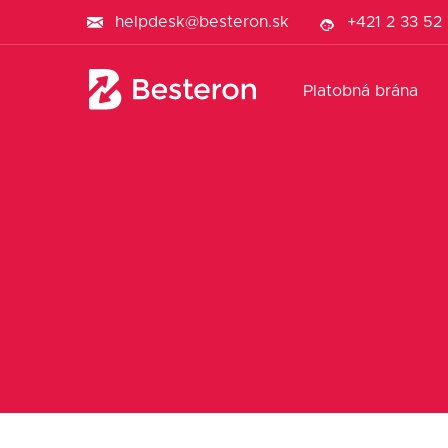
helpdesk@besteron.sk
+421 2 33 52
Platobná brána