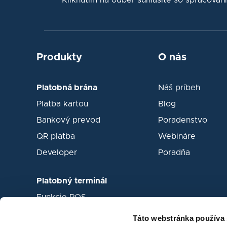
*Kliknutím na odber súhlasíte so spracova
Produkty
O nás
Platobná brána
Náš príbeh
Platba kartou
Blog
Bankový prevod
Poradenstvo
QR platba
Webináre
Developer
Poradňa
Platobný terminál
Funkcie POS
Pokladničné systémy
Táto webstránka používa