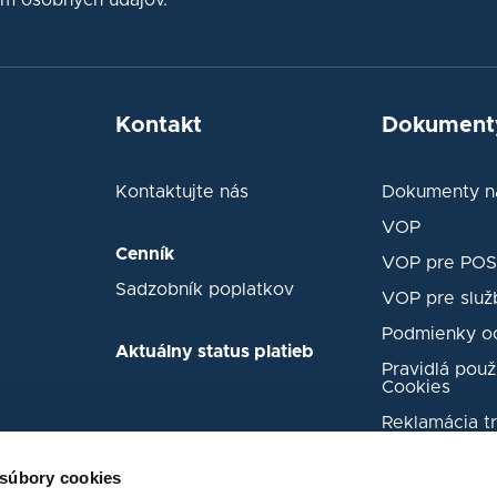
ním osobných údajov.
Kontakt
Dokument
Kontaktujte nás
Dokumenty na
VOP
Cenník
VOP pre POS 
Sadzobník poplatkov
VOP pre služ
Podmienky oc
Aktuálny status platieb
Pravidlá použ
Cookies
Reklamácia t
Nahlásenie 
incidentu
 súbory cookies