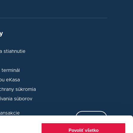
y
 stiahnutie
terminál
bu eKasa
hrany súkromia
ívania súborov
ransakcie
LOG IN
bezpečnostného
Povoliť všetko