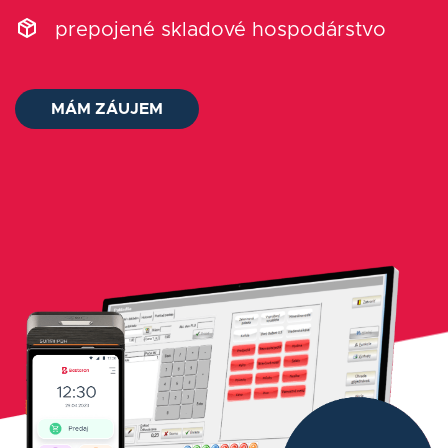
O nás
prepojené skladové hospodárstvo
Kontakt
MÁM ZÁUJEM
Status platieb
Prihlásiť sa
Slovenčina
AUDIT ZADARMO