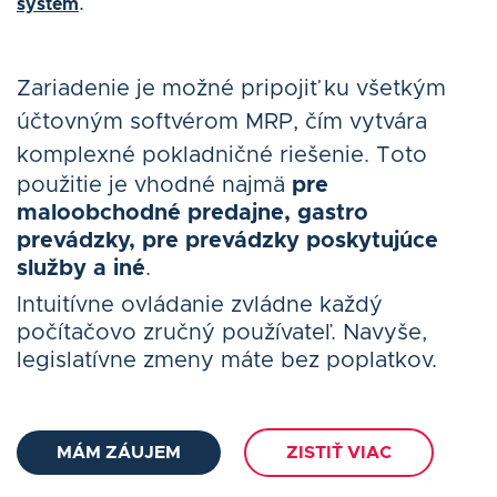
.
systém
Zariadenie je možné pripojiť ku všetkým
účtovným softvérom MRP, čím vytvára
komplexné pokladničné riešenie.
Toto
použitie je vhodné najmä
pre
maloobchodné predajne, gastro
prevádzky, pre prevádzky poskytujúce
služby a iné
.
Intuitívne ovládanie zvládne každý
počítačovo zručný používateľ. Navyše,
legislatívne zmeny máte bez poplatkov.
MÁM ZÁUJEM
ZISTIŤ VIAC