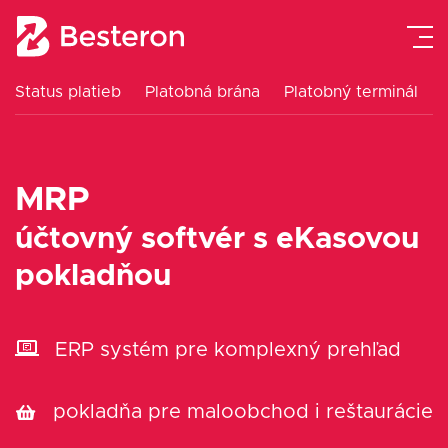
Status platieb
Platobná brána
Platobný terminál
Platobná brána
Platobný terminál
MRP
eKasa pokladne
účtovný softvér s eKasovou
pokladňou
Návody
Cenník
ERP systém pre komplexný prehľad
Blog
pokladňa pre maloobchod i reštaurácie