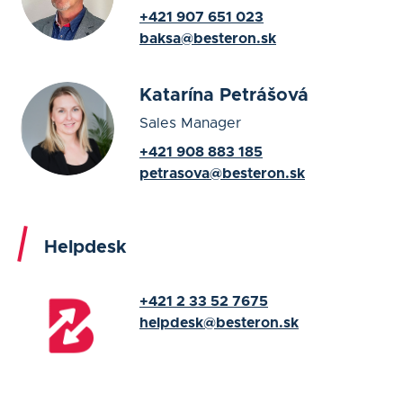
+421 907 651 023
baksa@besteron.sk
Katarína Petrášová
Sales Manager
+421 908 883 185
petrasova@besteron.sk
Helpdesk
+421 2 33 52 7675
helpdesk@besteron.sk