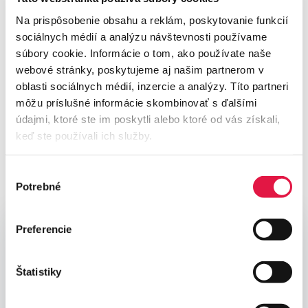
Na prispôsobenie obsahu a reklám, poskytovanie funkcií
sociálnych médií a analýzu návštevnosti používame
súbory cookie. Informácie o tom, ako používate naše
webové stránky, poskytujeme aj našim partnerom v
Želáte si ponuku alebo sa
oblasti sociálnych médií, inzercie a analýzy. Títo partneri
potrebujete poradiť?
môžu príslušné informácie skombinovať s ďalšími
údajmi, ktoré ste im poskytli alebo ktoré od vás získali,
Obráťte sa na náš tím, ktorý zodpovie
keď ste používali ich služby.
všetky vaše otázky
Výber
Potrebné
súhlasu
Preferencie
Napíšte nám
Štatistiky