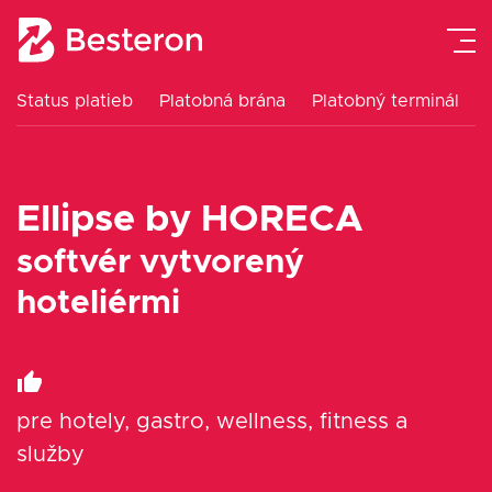
Status platieb
Platobná brána
Platobný terminál
Platobná brána
Platobný terminál
Ellipse by HORECA
eKasa pokladne
softvér vytvorený
hoteliérmi
Návody
Cenník
pre hotely, gastro, wellness, fitness a
Blog
služby