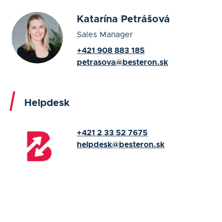
Katarína Petrášová
Sales Manager
+421 908 883 185
petrasova@besteron.sk
Helpdesk
+421 2 33 52 7675
helpdesk@besteron.sk