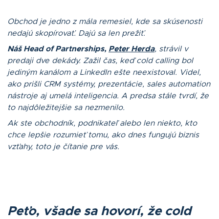
Obchod je jedno z mála remesiel, kde sa skúsenosti
nedajú
skopírovať. Dajú sa len prežiť.
Náš Head of Partnerships,
Peter Herda
, strávil v
predaji dve dekády. Zaž
il čas, keď cold calling bol
jediným kanálom a LinkedIn ešte neexistoval. Videl,
ako prišli CRM syst
émy, prezentá
cie, sales automation
nástroje aj umelá inteligencia. A predsa stále tvrdí, že
to najdôležitejšie sa nezmenilo.
Ak ste obchodník, podnikateľ alebo len niekto, kto
chce lepšie rozumieť tomu, ako dnes fungujú biznis
vzťahy, toto je čítanie pre vá
s.
Peť
o,
všade sa hovorí, že cold