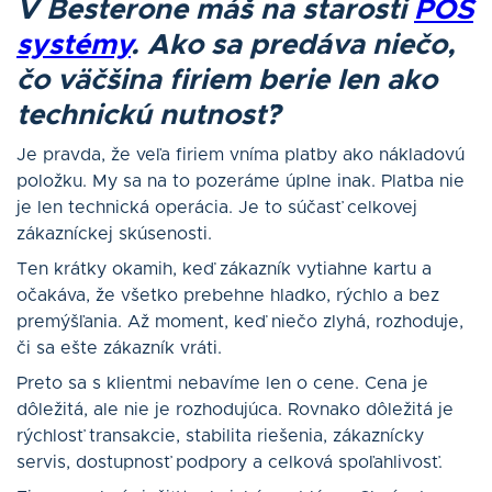
V Besterone máš na starosti
POS
syst
émy
. Ako sa predáva nieč
o,
č
o väčšina firiem berie len ako
technickú nutnosť
?
Je pravda, že veľa firiem vníma platby ako nákladovú
položku. My sa na to pozeráme úplne inak. Platba nie
je len technická operácia. Je to súčasť celkovej
zákazníckej skúsenosti.
Ten krátky okamih, keď zákazník vytiahne kartu a
očakáva, že všetko prebehne hladko, rýchlo a bez
premýšľania. Až moment, keď niečo zlyhá, rozhoduje,
či sa ešte zákazník vráti.
Preto sa s klientmi nebavíme len o cene. Cena je
dôležitá, ale nie je rozhodujúca. Rovnako dôležitá je
rýchlosť transakcie, stabilita riešenia, zákaznícky
servis, dostupnosť podpory a celková spoľahlivosť.