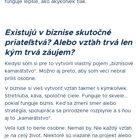
funguje lepšie, ako akýkoľvek tlak.
Existujú v biznise skutočn
é
priateľstvá? Alebo vzťah trvá
len
kým trvá zá
ujem?
Kedysi som si pre to vytvoril vlastný pojem „biznisové
kamarátstvo“. Možno aj preto, aby som veci nebral
príliš osobne.
V biznise si vieš vytvoriť vzťah takmer s kýmkoľvek.
Stretnutia, káva, spoločné ciele. Funguje to skvele…
pokiaľ funguje biznis. Keď sa zmení smer alebo
stratégia, spolupráca sa prirodzene rozplynie a s ňou
aj to „kamarátstvo".
Veľa ľudí to berie osobne. Nemali by. Nie každý vzťah
je na celý život. Niektoré sú viazané na projekt alebo