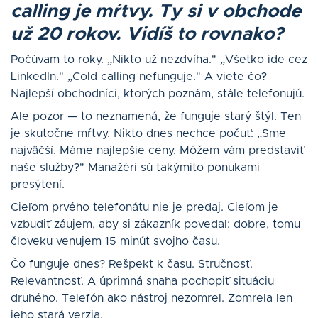
calling je mŕtvy. Ty si v obchode
už 20 rokov. Vidíš to rovnako?
Počúvam to roky. „Nikto už nezdvíha." „Všetko ide cez
LinkedIn." „Cold calling nefunguje." A viete čo?
Najlepší obchodníci, ktorých poznám, stále telefonujú.
Ale pozor — to neznamená, že funguje starý štýl. Ten
je skutočne mŕtvy. Nikto dnes nechce počuť: „Sme
najväčší. Máme najlepšie ceny. Môžem vám predstaviť
naše služby?" Manažéri sú takýmito ponukami
presýtení.
Cieľom prvého telefonátu nie je predaj. Cieľom je
vzbudiť záujem, aby si zákazník povedal: dobre, tomu
človeku venujem 15 minút svojho času.
Čo funguje dnes? Rešpekt k času. Stručnosť.
Relevantnosť. A úprimná snaha pochopiť situáciu
druhého. Telefón ako nástroj nezomrel. Zomrela len
jeho stará verzia.