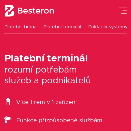
Platební brána
Platební terminál
Pokladní systémy
Platební terminál
Pokladní systémy
Platební terminál
Platební brána
rozumí potřebám
služeb a podnikatelů
Návody
Ceník
Více firem v 1 zařízení
O nás
Funkce přizpůsobené službám