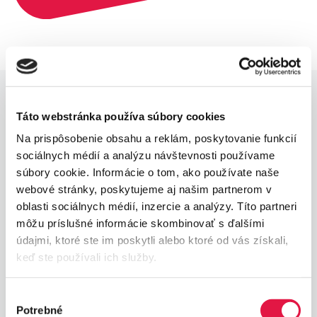
Táto webstránka používa súbory cookies
Na prispôsobenie obsahu a reklám, poskytovanie funkcií
sociálnych médií a analýzu návštevnosti používame
Výhodní nabídka
súbory cookie. Informácie o tom, ako používate naše
webové stránky, poskytujeme aj našim partnerom v
Pořiďte si terminál a zbavte se měsíčních poplatků
oblasti sociálnych médií, inzercie a analýzy. Títo partneri
môžu príslušné informácie skombinovať s ďalšími
údajmi, ktoré ste im poskytli alebo ktoré od vás získali,
keď ste používali ich služby.
Výber
Potrebné
súhlasu