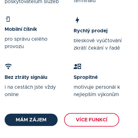
terminálu
poskytovatelům služeb
Mobilní číšník
Rychlý prodej
pro správu celého
bleskové vyúčtování
provozu
zkrátí čekání v řadě
Bez ztráty signálu
Spropitné
i na cestách jste vždy
motivuje personál k
online
nejlepším výkonům
MÁM ZÁJEM
VÍCE FUNKCÍ