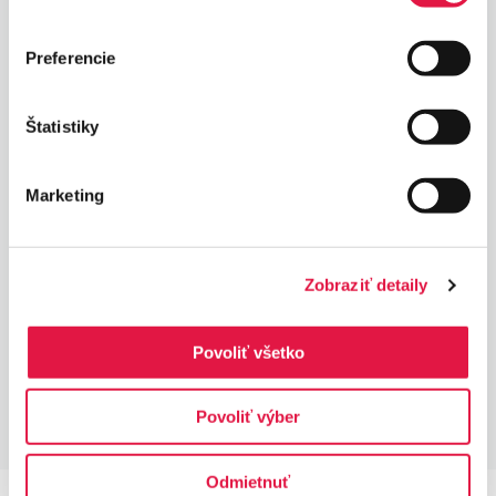
Skvělá cena
Nakupte nyní jen za 7 500,- Kč bez DPH
Preferencie
Štatistiky
Limitovaná nabídka
Marketing
Platí do konce roku nebo do vyprodání zásob
Zobraziť detaily
Odesíláme ihned
Povoliť všetko
Doprava zdarma po celé ČR
Povoliť výber
Odmietnuť