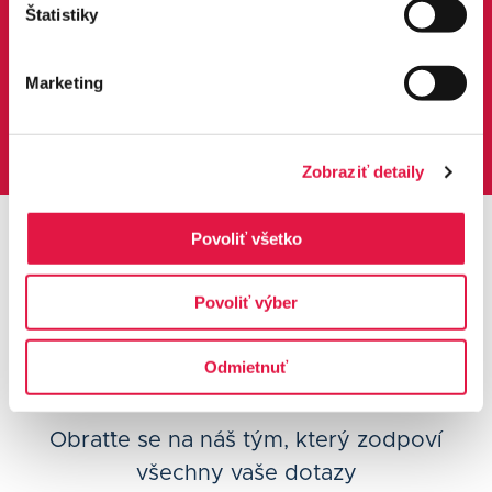
Vaše BESTarostné podnikání pro nás není jen slogan,
Štatistiky
je to náš cíl. Dáváme vám prostor hlasovat pro funkce,
které byste u nás uvítali.
Marketing
Přidat funkce platební brány >
Zobraziť detaily
Povoliť všetko
Povoliť výber
Přejete si nabídku nebo se
Odmietnuť
potřebujete poradit?
Obraťte se na náš tým, který zodpoví
všechny vaše dotazy