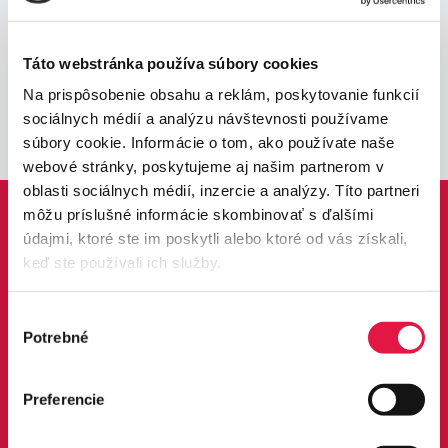
Táto webstránka používa súbory cookies
Na prispôsobenie obsahu a reklám, poskytovanie funkcií
sociálnych médií a analýzu návštevnosti používame
súbory cookie. Informácie o tom, ako používate naše
webové stránky, poskytujeme aj našim partnerom v
oblasti sociálnych médií, inzercie a analýzy. Títo partneri
môžu príslušné informácie skombinovať s ďalšími
údajmi, ktoré ste im poskytli alebo ktoré od vás získali,
keď ste používali ich služby.
Výber
Potrebné
súhlasu
Přizpůsobte platební bránu svým
Preferencie
potřebám