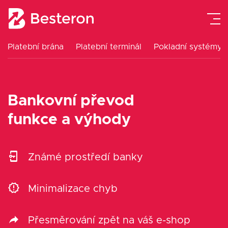
Platební brána
Platební terminál
Pokladní systémy
Platební terminál
Pokladní systémy
Bankovní převod
Platební brána
funkce a výhody
Návody
Známé prostředí banky
Ceník
Minimalizace chyb
O nás
Přesměrování zpět na váš e-shop