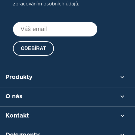
zpracováním osobních údajů.
ODEBÍRAT
Produkty
Platební brána
O nás
Platba kartou
Bankovní převod
Náš příběh
Kontakt
Developer
Blog
Poradenství
Kontaktujte nás
Dokumenty