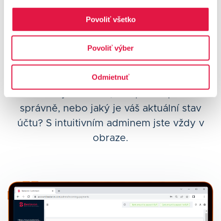
Povoliť všetko
Spravujte platby v reálném
Povoliť výber
čase
Odmietnuť
Potřebujete vědět, zda platba prošla
správně, nebo jaký je váš aktuální stav
účtu? S intuitivním adminem jste vždy v
obraze.