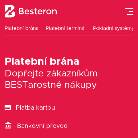
Platební brána
Platební terminál
Pokladní systémy
Platební terminál
Pokladní systémy
Platební brána
Platební brána
Dopřejte zákazníkům
BESTarostné nákupy
Návody
Ceník
Platba kartou
O nás
Bankovní převod