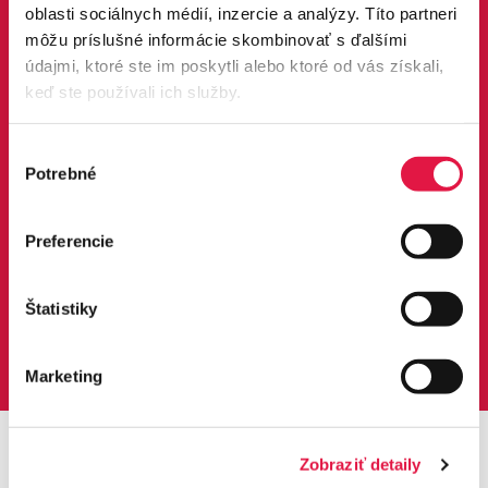
oblasti sociálnych médií, inzercie a analýzy. Títo partneri
môžu príslušné informácie skombinovať s ďalšími
údajmi, ktoré ste im poskytli alebo ktoré od vás získali,
keď ste používali ich služby.
Výber
Dejte nám vědět, které funkce platební
Potrebné
súhlasu
brány by pomohly vašemu byznysu
Vaše BESTarostní podnikání pro nás není jen slogan,
Preferencie
je to náš cíl. Dáváme vám prostor hlasovat pro funkce,
které byste u nás uvítali.
Štatistiky
Přidat funkce platební brány >
Marketing
Zobraziť detaily