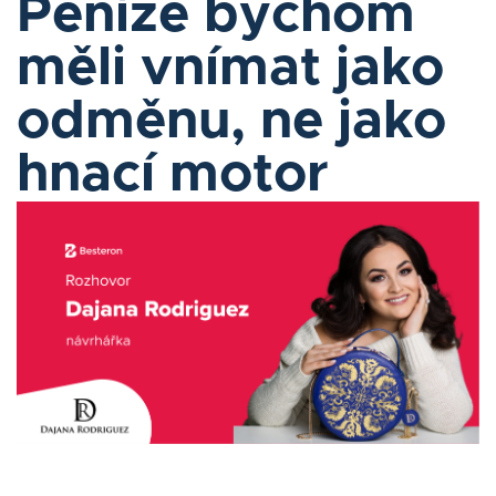
Peníze bychom
Blog
měli vnímat jako
Kontakt
odměnu, ne jako
Přihlásit se
hnací motor
Čeština
MÁM ZÁJEM