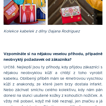
Kolekce kabelek z dílny Dajana Rodriguez
Vzpomínáte si na nějakou veselou příhodu, případně
neobvyklý požadavek od zákazníka?
Určitě. Nejlepší jsou ty příhody, kdy přijdou zákazníci s
nějakou neobvyklou kůží a chtějí z toho vyrobit
kabelku. Oblíbený příběh mám se 4metrovou vyschlou
kůží z anakondy, ze které jsem brzy dostala infarkt.
Nebo záchvat smíchu celého kolektivu, kdy nám pán
donesl na slunci usušené kožky z kohoutích nožiček. A
vždy mě pobaví, když mě lidé neznají, jen značku a já