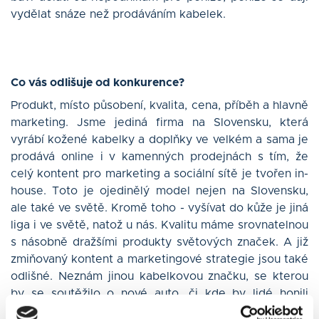
vydělat snáze než prodáváním kabelek.
Co vás odlišuje od konkurence?
Produkt, místo působení, kvalita, cena, příběh a hlavně
marketing. Jsme jediná firma na Slovensku, která
vyrábí kožené kabelky a doplňky ve velkém a sama je
prodává online i v kamenných prodejnách s tím, že
celý kontent pro marketing a sociální sítě je tvořen in-
house. Toto je ojedinělý model nejen na Slovensku,
ale také ve světě. Kromě toho - vyšívat do kůže je jiná
liga i ve světě, natož u nás. Kvalitu máme srovnatelnou
s násobně dražšími produkty světových značek. A již
zmiňovaný kontent a marketingové strategie jsou také
odlišné. Neznám jinou kabelkovou značku, se kterou
by se soutěžilo o nové auto, či kde by lidé honili
kabelky po regionech Slovenska. Děláme vše jinak,