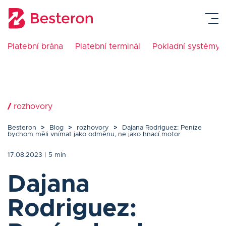
Platební brána
Platební terminál
Pokladní systémy
Platební terminál
Pokladní systémy
/
rozhovory
Platební brána
Besteron
>
Blog
>
rozhovory
>
Dajana Rodriguez: Peníze
bychom měli vnímat jako odměnu, ne jako hnací motor
Návody
17.08.2023
| 5 min
Ceník
Dajana
Rodriguez:
O nás