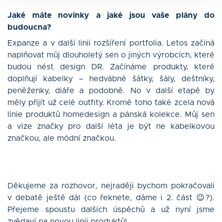
Jaké máte novinky a jaké jsou vaše plány do
budoucna?
Expanze a v další linii rozšíření portfolia. Letos začíná
naplňovat můj dlouholetý sen o jiných výrobcích, které
budou nést design DR. Začínáme produkty, které
doplňují kabelky – hedvábné šátky, šály, deštníky,
peněženky, diáře a podobně. No v další etapě by
měly přijít už celé outfity. Kromě toho také zcela nová
linie produktů homedesign a pánská kolekce. Můj sen
a vize značky pro další léta je být ne kabelkovou
značkou, ale módní značkou.
Děkujeme za rozhovor, nejraději bychom pokračovali
v debatě ještě dál (co řeknete, dáme i 2. část 😉?).
Přejeme spoustu dalších úspěchů a už nyní jsme
zvědaví na novou linii produktů!