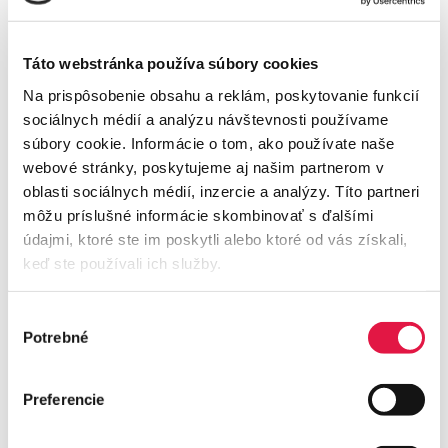
experimentujeme na více frontách.
Táto webstránka používa súbory cookies
Na prispôsobenie obsahu a reklám, poskytovanie funkcií
sociálnych médií a analýzu návštevnosti používame
súbory cookie. Informácie o tom, ako používate naše
webové stránky, poskytujeme aj našim partnerom v
oblasti sociálnych médií, inzercie a analýzy. Títo partneri
môžu príslušné informácie skombinovať s ďalšími
Za každou kabelkou se skrývá poctivá ruční práce a
údajmi, ktoré ste im poskytli alebo ktoré od vás získali,
promyšlené detaily
keď ste používali ich služby.
Výber
Potrebné
súhlasu
Jak jste se dozvěděli o Besteron a v čem vidíte přínos
pro vás a vaše zákazníky?
Preferencie
O Besteron jsme se dozvěděli přes společných
známých, který působí v e-commerce segmentu. Také
jsme měli velmi dobré reference od společnosti