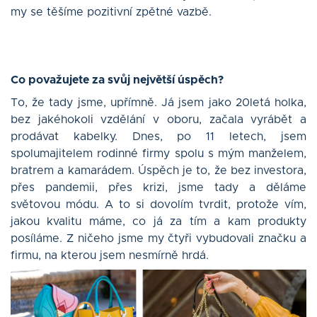
my se těšíme pozitivní zpětné vazbě.
Co považujete za svůj největší úspěch?
To, že tady jsme, upřímně. Já jsem jako 20letá holka,
bez jakéhokoli vzdělání v oboru, začala vyrábět a
prodávat kabelky. Dnes, po 11 letech, jsem
spolumajitelem rodinné firmy spolu s mým manželem,
bratrem a kamarádem. Úspěch je to, že bez investora,
přes pandemii, přes krizi, jsme tady a děláme
světovou módu. A to si dovolím tvrdit, protože vím,
jakou kvalitu máme, co já za tím a kam produkty
posíláme. Z ničeho jsme my čtyři vybudovali značku a
firmu, na kterou jsem nesmírně hrdá.