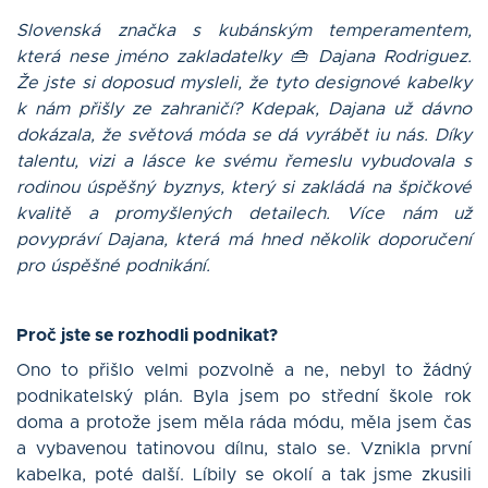
Slovenská značka s kubánským temperamentem,
která nese jméno zakladatelky 👜 Dajana Rodriguez.
Že jste si doposud mysleli, že tyto designové kabelky
k nám přišly ze zahraničí? Kdepak, Dajana už dávno
dokázala, že světová móda se dá vyrábět iu nás. Díky
talentu, vizi a lásce ke svému řemeslu vybudovala s
rodinou úspěšný byznys, který si zakládá na špičkové
kvalitě a promyšlených detailech. Více nám už
povypráví Dajana, která má hned několik doporučení
pro úspěšné podnikání.
Proč jste se rozhodli podnikat?
Ono to přišlo velmi pozvolně a ne, nebyl to žádný
podnikatelský plán. Byla jsem po střední škole rok
doma a protože jsem měla ráda módu, měla jsem čas
a vybavenou tatinovou dílnu, stalo se. Vznikla první
kabelka, poté další. Líbily se okolí a tak jsme zkusili