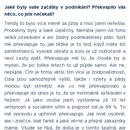
Jaké byly vaše začátky v podnikání? Překvapilo vás
něco, co jste nečekali?
Tehdy to bylo více méně za jízdy a moc jsem neřešila.
Problémy byly a také úspěchy. Neměla jsem od toho
velká očekávání a ani žádný podnikatelský plán. Spíš
mě překvapuje to, jak těžké je to teď, když máte 60
zaměstnanců, vysoké obraty a kolo je už roztočené a
není cesty zpět. Překvapuje mě to, že člověk by si
myslel, že po tolika letech to už půjde samo. Ale ne,
nepůjde. Čím je firma větší, tím více je zodpovědnosti,
čísla jsou samozřejmě vyšší, takže i vzlety a pády
mohou být strmější. Ale co mě překvapovalo a
překvapuje do dnes je to, že se minimálně setkávám s
hejtem. Já jako osoba jsem vystavena již 10 let
veřejnosti a sociálním sítím a prajnost lidí je 99 %. To
mě opravdu a upřímně překvapuje. Jak mně osobně,
ale i značce, lidé fandí a jaké věrné a přejné zákazníky
máme. Všude se říká, že doba je v tomto špatná, ale