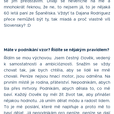
se jim představím. Dívají se nevěřícně na mě a
mnohokrát řeknou, že ne, to nejsem já, to je nějaká
60 letá paní ze Španělska. Vždyť ta Dajana Rodriguez
přece nemůžeš být ty, tak mladá a proč vlastně víš
Slovensky? :D
Máte v podnikání vzor? Řídíte se nějakým pravidlem?
Řídím se mou výchovou. Jsem čestný člověk, vedený
k samostatnosti a ambicióznosti. Snažím se vždy
chovat tak, jak bych chtěla, aby se lidé ke mně
chovali. Peníze nejsou hnací motor, jsou odměna. Na
prvním místě je rodina, přátelství. Nepodnikám, abych
šla přes mrtvoly. Podnikám, abych dělala to, co mě
baví. Každý člověk by měl žít život tak, aby přinášel
nějakou hodnotu. Já umím dělat módu a radost lidem.
To je mé poslání, které mě naplňuje a proto mě to
baví dělat. Já nepodnikám pro peníze, peníze se dají