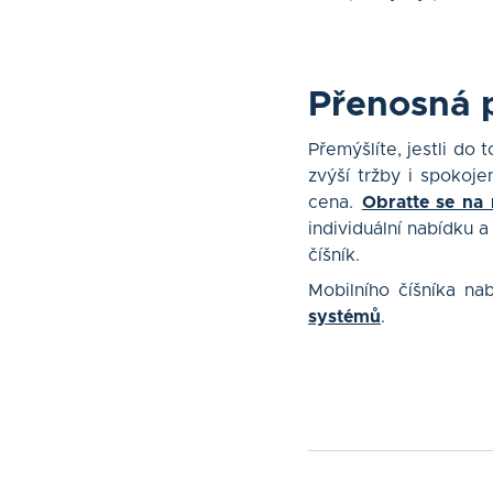
Přenosná 
Přemýšlíte, jestli do 
zvýší tržby i spokoje
cena.
Obraťte se na 
individuální nabídku 
číšník.
Mobilního číšníka na
systémů
.