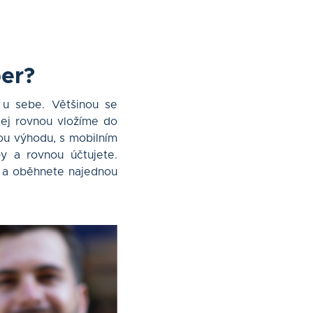
per?
 u sebe. Většinou se
jej rovnou vložíme do
ou výhodu, s mobilním
by a rovnou účtujete.
u a oběhnete najednou