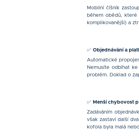
Mobilní číšník zastou
během obědů, které t
komplikovanější) a zt
✅
Objednávání a plat
Automatické propojen
Nemusíte odbíhat ke k
problém. Doklad o zap
✅
Menší chybovost p
Zadáváním objednávky
však zastaví další dva
kofola byla malá nebo