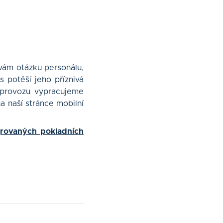
í vám otázku personálu,
s potěší jeho příznivá
o provozu vypracujeme
a naší stránce mobilní
grovaných pokladních