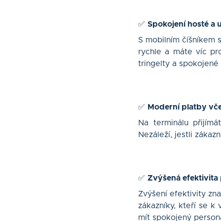
✅
Spokojení hosté a 
S mobilním číšníkem 
rychle a máte víc pro
tringelty a spokojené 
✅
Moderní platby vče
Na terminálu přijím
Nezáleží, jestli zákaz
✅
Zvýšená efektivita
Zvýšení efektivity zn
zákazníky, kteří se k
mít spokojený personá