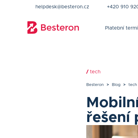
helpdesk@besteron.cz
+420 910 92
Platební termi
/
tech
Besteron
>
Blog
>
tech
Mobilní
řešení 