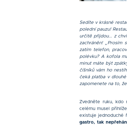
Sedíte v krásné resta
polední pauzu! Restaur
určitě přijdou... z ch
zachráněn! „Prosím si
zatím telefon, pracovn
polévku? A kofola ma
minut máte být zpátky
číšníků vám ho nestíh
čeká platba v dlouhé 
zapomenete na to, že 
Zvedněte ruku, kdo 
celému musel přihlíže
existuje jednoduché 
gastro, tak nepřehán