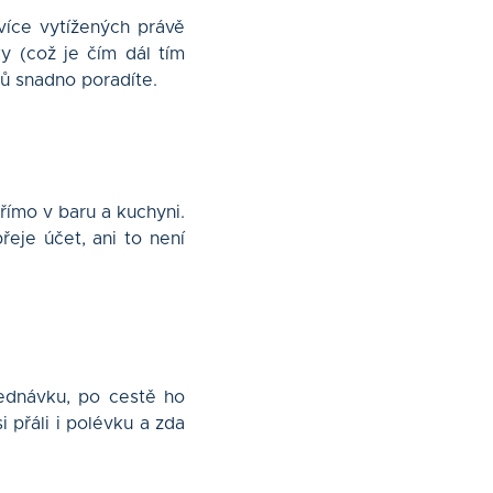
více vytížených právě
y (což je čím dál tím
tů snadno poradíte.
ímo v baru a kuchyni.
eje účet, ani to není
jednávku, po cestě ho
i přáli i polévku a zda