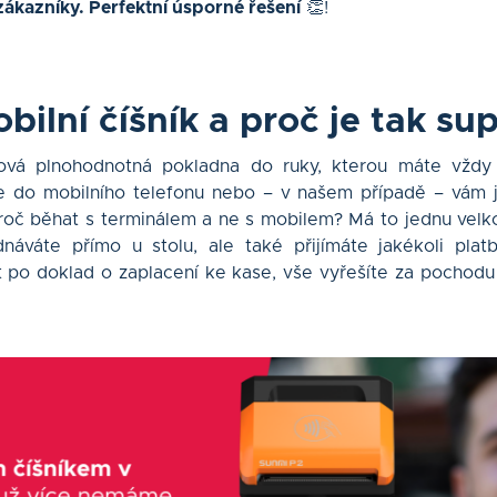
ákazníky. Perfektní úsporné řešení
👏!
bilní číšník a proč je tak su
aková plnohodnotná pokladna do ruky, kterou máte vždy
ace do mobilního telefonu nebo – v našem případě – vám 
proč běhat s terminálem a ne s mobilem? Má to jednu velk
náváte přímo u stolu, ale také přijímáte jakékoli plat
t po doklad o zaplacení ke kase, vše vyřešíte za pochod