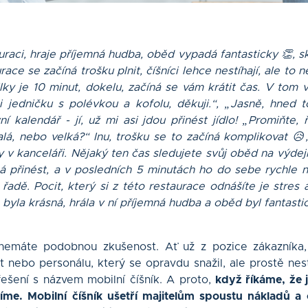
uraci, hraje příjemná hudba, oběd vypadá fantasticky 👏, s
ace se začíná trošku plnit, číšníci lehce nestíhají, ale to n
vilky je 10 minut, dokelu, začíná se vám krátit čas. V tom
 jedničku s polévkou a kofolu, děkuji.“, „Jasně, hned to
í kalendář - jí, už mi asi jdou přinést jídlo! „Promiňte, ř
lá, nebo velká?“ Inu, trošku se to začíná komplikovat 😥
 v kanceláři. Nějaký ten čas sledujete svůj oběd na výdeji
á přinést, a v posledních 5 minutách ho do sebe rychle n
řadě. Pocit, který si z této restaurace odnášíte je stres
byla krásná, hrála v ní příjemná hudba a oběd byl fantastic
nemáte podobnou zkušenost. Ať už z pozice zákazníka, 
t nebo personálu, který se opravdu snažil, ale prostě nes
řešení s názvem mobilní číšník. A proto,
když říkáme, že 
íme. Mobilní číšník ušetří majitelům spoustu nákladů a 