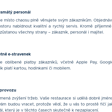
usmátý personál
se místo chaosu plně věnujete svým zákazníkům. Objednáv
storu nabídnout kvalitní a rychlý servis. Kromě příjemné
zůstanou všechny strany – zákazník, personál i majitel.
tně e-stravenek
áte oblíbené platby zákazníků, včetně Apple Pay, Googl
ník platí kartou, hodinkami či mobilem.
 provozu
amená zvýšení tržeb. Vaše restaurace si udělá dobré jmén
 vám budou vracet, protože vědí, že u vás to prostě fičí 
l, který je v těchto časech skutečně k nezaplacení.