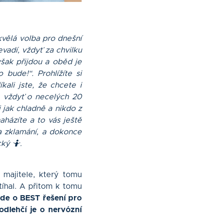
kvělá volba pro dnešní
evadí, vždyť za chvilku
 však přijdou a oběd je
 bude!“. Prohlížíte si
íkali jste, že chcete i
, vždyť o necelých 20
 jak chladně a nikdo z
aházíte a to vás ještě
 a zklamání, a dokonce
ký 🤷.
majitele, který tomu
tíhal. A přitom k tomu
jde o BEST řešení pro
odlehčí je o nervózní