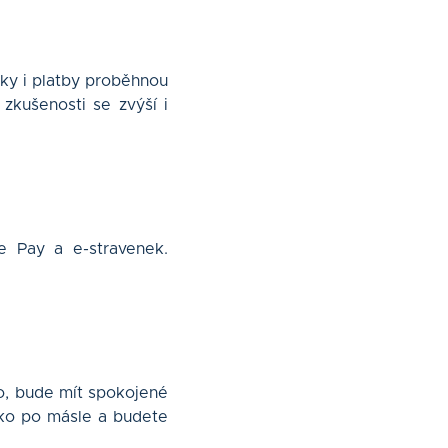
ky i platby proběhnou
 zkušenosti se zvýší i
e Pay a e-stravenek.
o, bude mít spokojené
jako po másle a budete