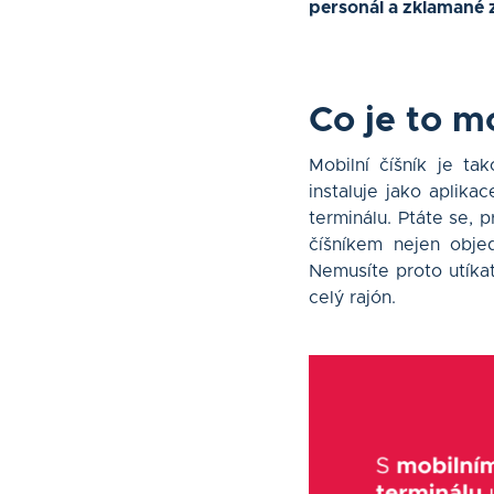
personál a zklamané z
Co je to mo
Mobilní číšník je t
instaluje jako aplik
terminálu. Ptáte se, 
číšníkem nejen objed
Nemusíte proto utíka
celý rajón.