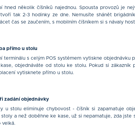
pí hned několik číšníků najednou. Spousta provozů je nej
voří tak 2-3 hodinky ze dne. Nemusíte shánět brigádník
rácet čas se zaučením, s mobilním číšníkem si s návaly hos
ba přímo u stolu
í terminálu s celým POS systémem vytiskne objednávku př
ase, objednáváte od stolu ke stolu. Pokud si zákazník př
lacení vytisknete přímo u stolu.
ři zadání objednávky
 u stolu eliminuje chybovost - číšník si zapamatuje ob
 stoly a než doběhne ke kase, už si nepamatuje, zda jste s
 velká.