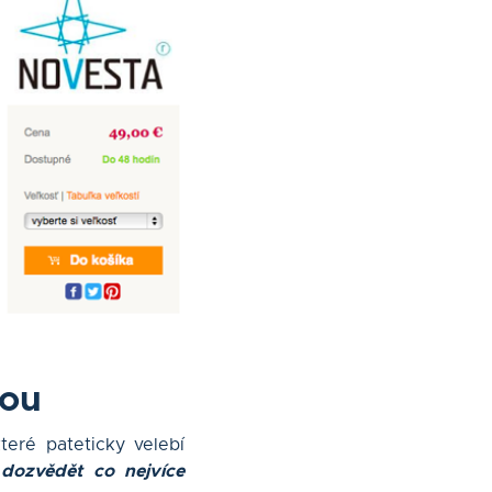
tou
teré pateticky velebí
 dozvědět co nejvíce