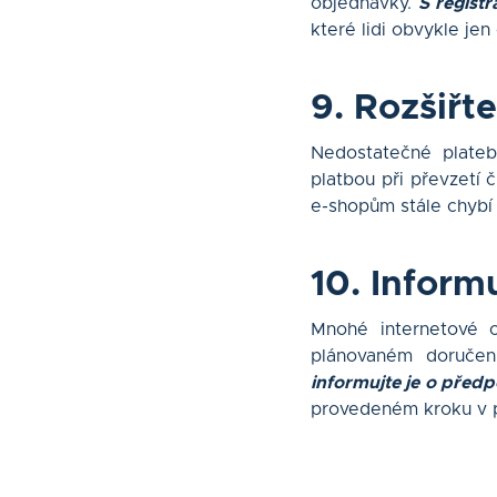
objednávky.
S regist
které lidi obvykle jen 
9. Rozšiřt
Nedostatečné plateb
platbou při převzetí 
e-shopům stále chybí 
10. Inform
Mnohé internetové o
plánovaném doručen
informujte je o před
provedeném kroku v pr