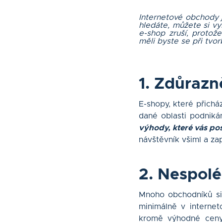
Internetové obchody j
hledáte, můžete si vy
e-shop zruší, protož
měli byste se při tv
1. Zdůrazn
E-shopy, které přicház
dané oblasti podniká
výhody, které vás po
návštěvník všiml a za
2. Nespolé
Mnoho obchodníků si 
minimálně v internet
kromě výhodné ceny 