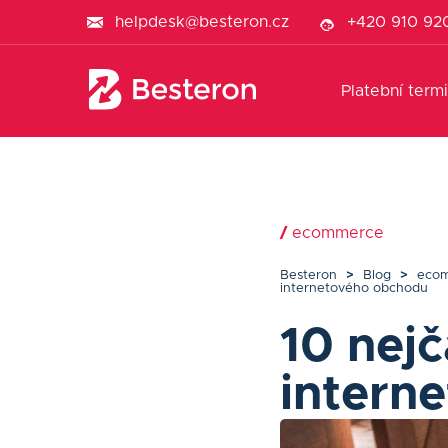
helpdesk@besteron.cz
+420 910 92
Platební termi
/
ecommerce
Besteron
>
Blog
>
eco
internetového obchodu
10 nejč
intern