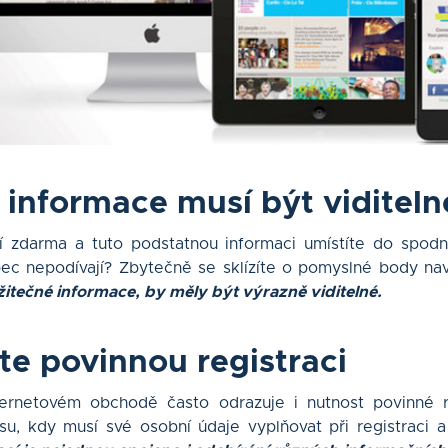
é informace musí být viditeln
í zdarma a tuto podstatnou informaci umístíte do spod
bec nepodívají? Zbytečně se sklízíte o pomyslné body na
žitečné informace, by měly být výrazně viditelné.
te povinnou registraci
ternetovém obchodě často odrazuje i nutnost povinné r
u, kdy musí své osobní údaje vyplňovat při registraci a 