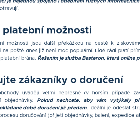
rací je nejednou spojeno i odebírání různých informačních
otravují.
e platební možnosti
ní možnosti jsou další překážkou na cestě k ziskovém
či na poště dnes již není moc populární. Lidé rádi platí př
platební brána.
Řešením je služba Besteron, která online 
ujte zákazníky o doručení
bchody uvádějí velmi nepřesné (v horším případě zav
í objednávky.
Pokud nechcete, aby vám vytýkaly př
pokládané době doručení již předem
. Ideální je odeslat s
ocesu doručování (přijetí objednávky, balení, expedice at