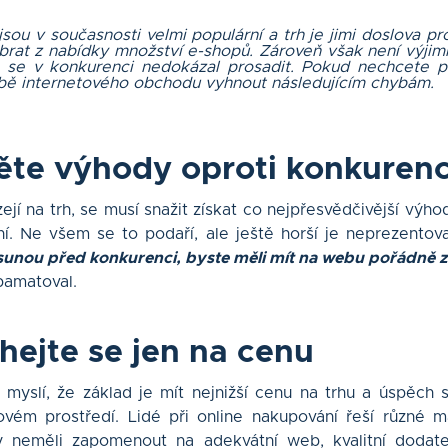
sou v současnosti velmi populární a trh je jimi doslova pr
brat z nabídky množství e-shopů. Zároveň však není výjim
e se v konkurenci nedokázal prosadit. Pokud nechcete p
orbě internetového obchodu vyhnout následujícím chybám.
ěte výhody oproti konkurenc
ejí na trh, se musí snažit získat co nejpřesvědčivější výh
ní. Ne všem se to podaří, ale ještě horší je neprezentov
sunou před konkurenci, byste měli mít na webu pořádně 
pamatoval.
hejte se jen na cenu
myslí, že základ je mít nejnižší cenu na trhu a úspěch 
ovém prostředí. Lidé při online nakupování řeší různé ma
neměli zapomenout na adekvátní web, kvalitní dodateč