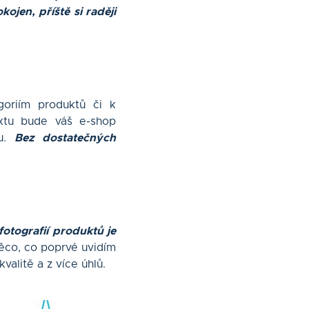
ojen, příště si raději
goriím produktů či k
xtu bude váš e-shop
bu.
Bez dostatečných
fotografií produktů je
něco, co poprvé uvidím
alitě a z více úhlů.