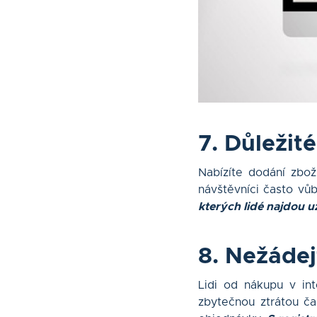
7. Důležit
Nabízíte dodání zbož
návštěvníci často vů
kterých lidé najdou u
8. Nežádej
Lidi od nákupu v in
zbytečnou ztrátou čas