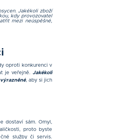
osycen. Jakékoli zboží
kou, kdy provozovatel
atřit mezi neúspěšné,
i
ody oproti konkurenci v
at je veřejně.
Jakékoli
zvýrazněné
, aby si jich
se dostaví sám. Omyl,
ličkosti, proto byste
né služby či servis.