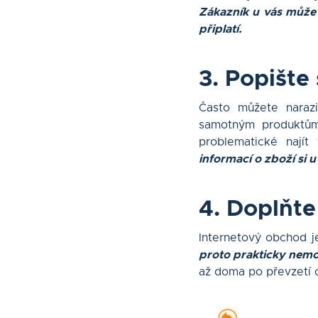
Zákazník u vás může n
připlatí.
3. Popište
Často můžete narazi
samotným produktům
problematické najít
informací o zboží si u
4. Doplňt
Internetový obchod j
proto prakticky nem
až doma po převzetí o