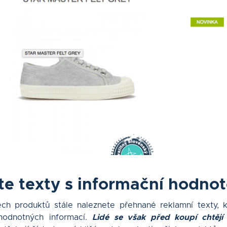
jte texty s informační hodno
h produktů stále naleznete přehnané reklamní texty, k
hodnotných informací.
Lidé se však před koupí chtějí