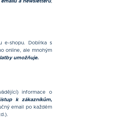
 emailů a newsletterů
,
u e-shopu. Dobírka s
ímo online, ale mnohým
platby umožňuje.
ádějící) informace o
ístup k zákazníkům,
tručný email po každém
d.).