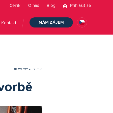
Ceník
O nás
Blog
Přihlásit se
MÁM ZÁJEM
Kontakt
18.09.2019
| 2 min
tvorbě