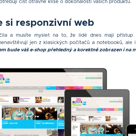
otřebují číst otravné klišé o dokonalosti vašich produktů.
te si responzivní web
ila a musíte myslet na to, že lidé dnes mají přístup n
enavštěvují jen z klasických počítačů a notebooků, ale i
m bude váš e-shop přehledný a korektně zobrazen i na mo