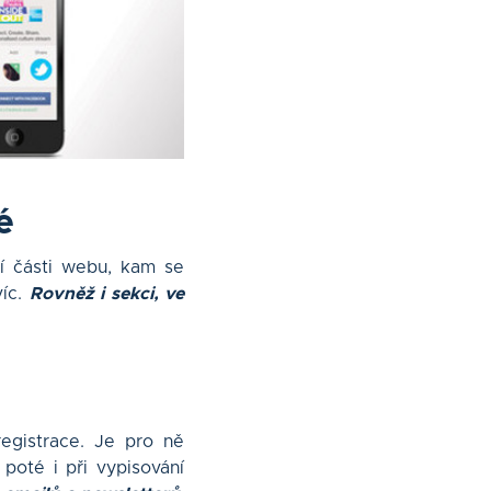
é
ní části webu, kam se
víc.
Rovněž i sekci, ve
egistrace. Je pro ně
poté i při vypisování