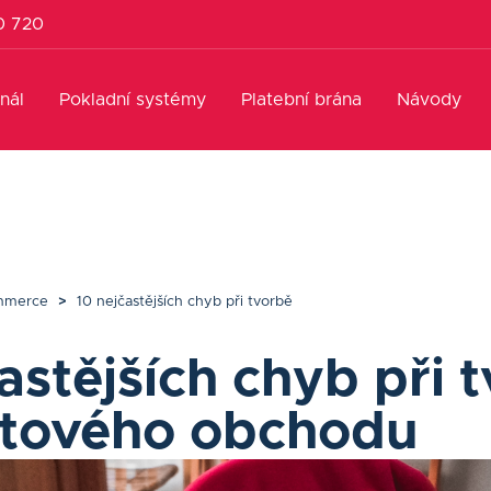
0 720
nál
Pokladní systémy
Platební brána
Návody
mmerce
>
10 nejčastějších chyb při tvorbě
astějších chyb při 
etového obchodu