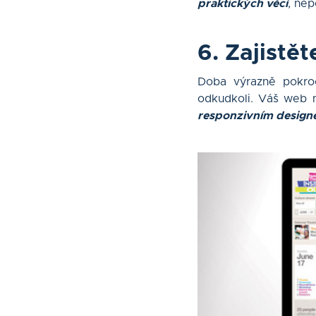
praktických věcí
, nep
6. Zajistě
Doba výrazně pokroč
odkudkoli. Váš web n
responzivním designe