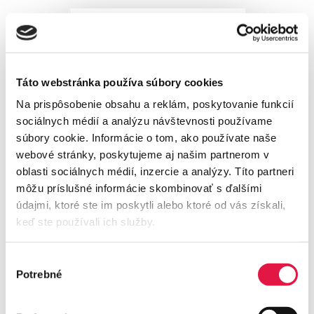
Táto webstránka používa súbory cookies
Na prispôsobenie obsahu a reklám, poskytovanie funkcií
sociálnych médií a analýzu návštevnosti používame
súbory cookie. Informácie o tom, ako používate naše
webové stránky, poskytujeme aj našim partnerom v
oblasti sociálnych médií, inzercie a analýzy. Títo partneri
môžu príslušné informácie skombinovať s ďalšími
údajmi, ktoré ste im poskytli alebo ktoré od vás získali,
keď ste používali ich služby.
Výber
Potrebné
súhlasu