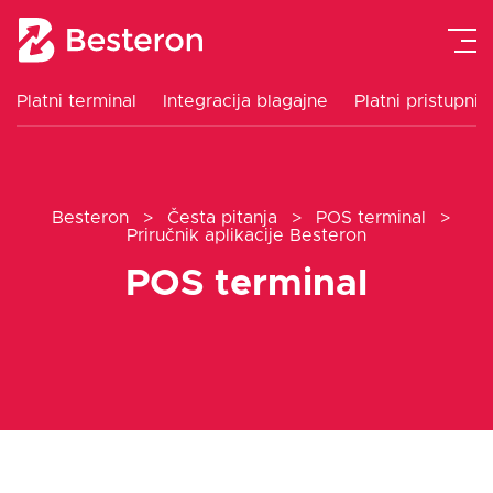
Platni terminal
Integracija blagajne
Platni pristupnik
Platni terminal
Besteron
>
Česta pitanja
>
POS terminal
>
Integracija blagajne
Priručnik aplikacije Besteron
POS terminal
Platni pristupnik
Cjenik
Upute
Blog