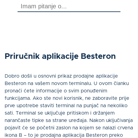
O nama
Kontakt
Prijaviti se
Priručnik aplikacije Besteron
Dobro došli u osnovni prikaz prodajne aplikacije
Hrvatski
Besteron na vašem novom terminalu. U ovom članku
pronaći ćete informacije o svim ponuđenim
funkcijama. Ako ste novi korisnik, ne zaboravite prije
prve upotrebe staviti terminal na punjač na nekoliko
sati. Terminal se uključuje pritiskom i držanjem
ZANIMA ME
narančaste tipke sa strane uređaja. Nakon uključivanja
pojavit će se početni zaslon na kojem se nalazi crvena
ikona B – to je prodajna aplikacija Besteron preko