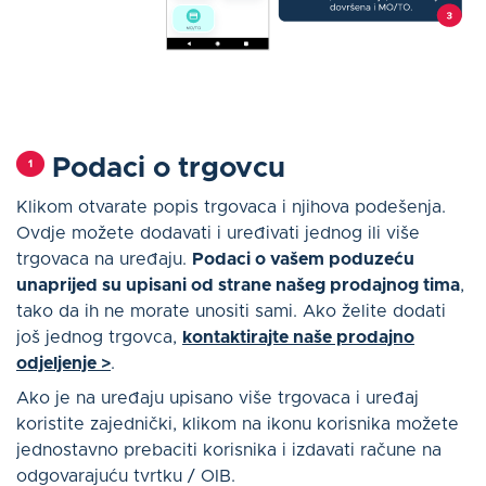
Podaci o trgovcu
Klikom otvarate popis trgovaca i njihova podešenja.
Ovdje možete dodavati i uređivati jednog ili više
trgovaca na uređaju.
Podaci o vašem poduzeću
unaprijed su upisani od strane našeg prodajnog tima
,
tako da ih ne morate unositi sami. Ako želite dodati
još jednog trgovca,
kontaktirajte naše prodajno
odjeljenje >
.
Ako je na uređaju upisano više trgovaca i uređaj
koristite zajednički, klikom na ikonu korisnika možete
jednostavno prebaciti korisnika i izdavati račune na
odgovarajuću tvrtku / OIB.