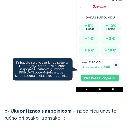
b)
Ukupni iznos s napojnicom
– napojnicu unosite
ručno pri svakoj transakciji: