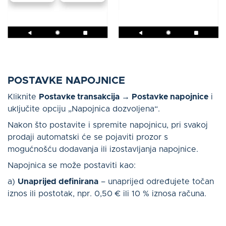
POSTAVKE NAPOJNICE
Kliknite
Postavke transakcija → Postavke napojnice
i
uključite opciju „Napojnica dozvoljena“.
Nakon što postavite i spremite napojnicu, pri svakoj
prodaji automatski će se pojaviti prozor s
mogućnošću dodavanja ili izostavljanja napojnice.
Napojnica se može postaviti kao:
a)
Unaprijed definirana
– unaprijed određujete točan
iznos ili postotak, npr. 0,50 € ili 10 % iznosa računa.