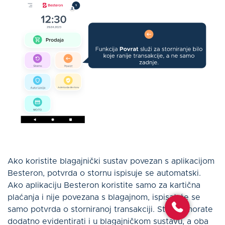
Ako koristite blagajnički sustav povezan s aplikacijom
Besteron, potvrda o stornu ispisuje se automatski.
Ako aplikaciju Besteron koristite samo za kartična
plaćanja i nije povezana s blagajnom, ispisat će se
samo potvrda o storniranoj transakciji. Storno morate
dodatno evidentirati i u blagajničkom sustavu, a oba