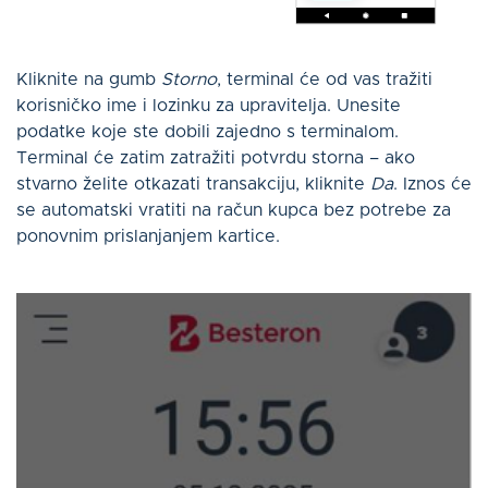
Kliknite na gumb
Storno
, terminal će od vas tražiti
korisničko ime i lozinku za upravitelja. Unesite
podatke koje ste dobili zajedno s terminalom.
Terminal će zatim zatražiti potvrdu storna – ako
stvarno želite otkazati transakciju, kliknite
Da
. Iznos će
se automatski vratiti na račun kupca bez potrebe za
ponovnim prislanjanjem kartice.