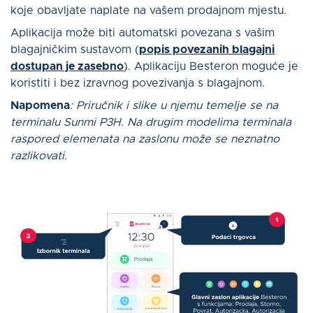
koje obavljate naplate na vašem prodajnom mjestu.
Aplikacija može biti automatski povezana s vašim
blagajničkim sustavom (
popis povezanih blagajni
dostupan je zasebno
). Aplikaciju Besteron moguće je
koristiti i bez izravnog povezivanja s blagajnom.
Napomena
: Priručnik i slike u njemu temelje se na
terminalu Sunmi P3H. Na drugim modelima terminala
raspored elemenata na zaslonu može se neznatno
razlikovati.