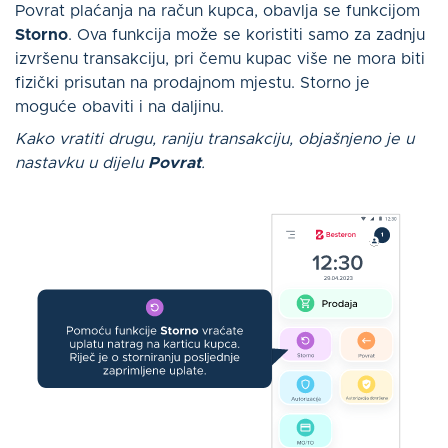
Povrat plaćanja na račun kupca, obavlja se funkcijom
Storno
. Ova funkcija može se koristiti samo za zadnju
izvršenu transakciju, pri čemu kupac više ne mora biti
fizički prisutan na prodajnom mjestu. Storno je
moguće obaviti i na daljinu.
Kako vratiti drugu, raniju transakciju, objašnjeno je u
nastavku u dijelu
Povrat
.