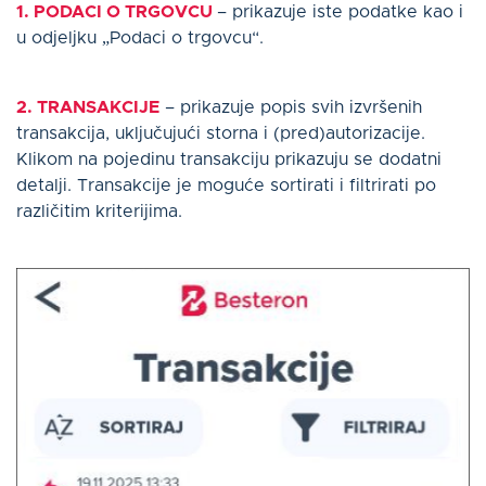
1. PODACI O TRGOVCU
– prikazuje iste podatke kao i
u odjeljku „Podaci o trgovcu“.
2. TRANSAKCIJE
– prikazuje popis svih izvršenih
transakcija, uključujući storna i (pred)autorizacije.
Klikom na pojedinu transakciju prikazuju se dodatni
detalji. Transakcije je moguće sortirati i filtrirati po
različitim kriterijima.