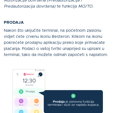
Autorizacija dovršena (Predautorizacija i
Predautorizacija dovršena)
te funkcija
MO/TO.
PRODAJA
Nakon što uključite terminal, na početnom zaslonu
vidjet ćete crvenu ikonu Besteron. Klikom na ikonu
pokrećete prodajnu aplikaciju preko koje prihvaćate
plaćanja. Podaci o vašoj tvrtki unaprijed su upisani u
terminal, tako da možete odmah započeti s naplatom.