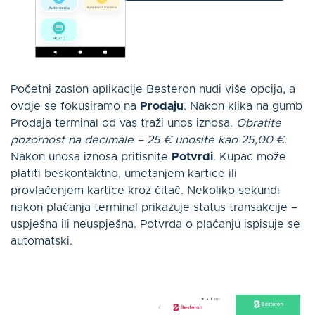
Početni zaslon aplikacije Besteron nudi više opcija, a
ovdje se fokusiramo na
Prodaju
. Nakon klika na gumb
Prodaja terminal od vas traži unos iznosa.
Obratite
pozornost na decimale – 25 € unosite kao 25,00 €.
Nakon unosa iznosa pritisnite
Potvrdi
. Kupac može
platiti beskontaktno, umetanjem kartice ili
provlačenjem kartice kroz čitač. Nekoliko sekundi
nakon plaćanja terminal prikazuje status transakcije –
uspješna ili neuspješna. Potvrda o plaćanju ispisuje se
automatski.