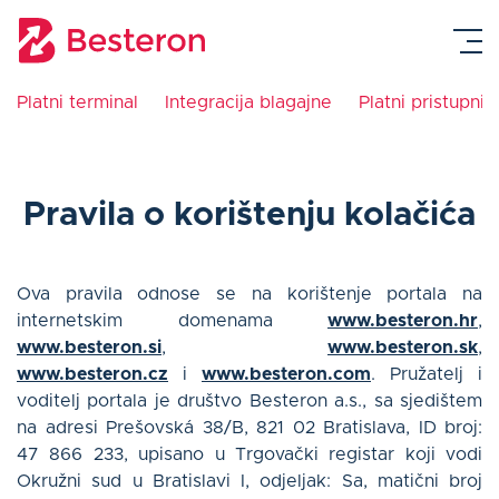
Platni terminal
Integracija blagajne
Platni pristupnik
Platni terminal
Pravila o korištenju kolačića
Integracija blagajne
Platni pristupnik
Ova pravila odnose se na korištenje portala na
internetskim domenama
www.besteron.hr
,
www.besteron.si
,
www.besteron.sk
,
Cjenik
www.besteron.cz
i
www.besteron.com
. Pružatelj i
voditelj portala je društvo Besteron a.s., sa sjedištem
Upute
na adresi Prešovská 38/B, 821 02 Bratislava, ID broj:
47 866 233, upisano u Trgovački registar koji vodi
Okružni sud u Bratislavi I, odjeljak: Sa, matični broj
Blog