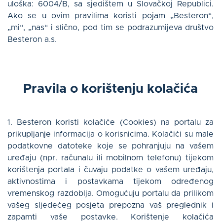
uloška: 6004/B, sa sjedištem u Slovačkoj Republici.
Ako se u ovim pravilima koristi pojam „Besteron“,
O nama
„mi“, „nas“ i slično, pod tim se podrazumijeva društvo
Besteron a.s.
Kontakt
Prijaviti se
Pravila o korištenju kolačića
1. Besteron koristi kolačiće (Cookies) na portalu za
Hrvatski
prikupljanje informacija o korisnicima. Kolačići su male
podatkovne datoteke koje se pohranjuju na vašem
uređaju (npr. računalu ili mobilnom telefonu) tijekom
korištenja portala i čuvaju podatke o vašem uređaju,
aktivnostima i postavkama tijekom određenog
ZANIMA ME
vremenskog razdoblja. Omogućuju portalu da prilikom
vašeg sljedećeg posjeta prepozna vaš preglednik i
zapamti vaše postavke. Korištenje kolačića