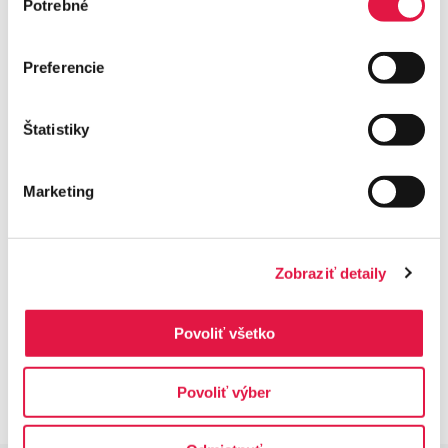
Potrebné
súhlasu
sprječavanje prijevarnog ili neprimjerenog ponašanja.
Preferencie
7. Na portalu se koriste i kolačići trećih strana i
poslovnih partnera, osobito:
Štatistiky
Analitički kolačići (npr. Google Analytics), koji nam
omogućuju da analiziramo kako posjetitelji koriste
portal,
Marketing
Korisnička podrška i interaktivni alati, koji pomažu u
komunikaciji s korisnicima.
Podaci prikupljeni putem ovih kolačića dostupni su
Zobraziť detaily
samo njihovim operaterima. Besteron nema pristup
tim podacima i ne povezuje ih s osobnim podacima
Povoliť všetko
koje sam obrađuje.
Povoliť výber